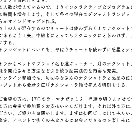
の人数が増えているので、よりインタラクティブなプログラム
の時間も増やします。そして各々の現在のダシャとトランジッ
らがマインドマップを作成。
以上の人が混在するのでチャートは使わずあくまでナクシャト
できるよう工夫。中級者にとってもテクニックにとらわれず、
にする。
トランジットについても、やはりチャートを使わずに惑星とナ
トラからペットやブランド名を選ぶコーナー、月のナクシャト
能を開花させる方法など引き続き超実践的な内容も充実。
オンライン参加でも、毎回みなさんのナクシャトラと惑星の位
ンジットから会話を広げナクシャトラ軸で考える特訓をする。
ご希望の方は、17日のラーマナヴァミを一旦締め切りとさせて
の方は会場で参加費をお支払いいただけます。それ以外の方は、
ださい。ご協力をお願いします。まずは初回試しに出てみたい
鑑定、イベントで多くのみなさんにお会いできるのを楽しみに