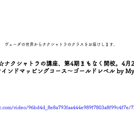
ヴェーダの世界からナクシャトラのクラスをお届けします。
☆ナクシャトラの講座、第4期まもなく開校。4月2
ンドマッピングコース～ゴールドレベル by Mystica
tic.com/video/96bd4d_8e8a793faa444e989f7803a8f99c4f7e/