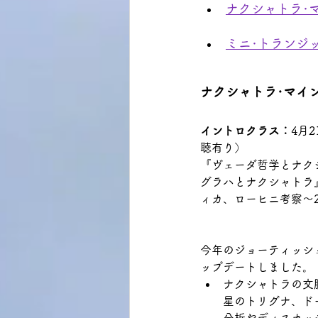
ナクシャトラ･
ミニ･トランジ
ナクシャトラ･マイ
イントロクラス：
4月
聴有り）
『ヴェーダ哲学とナク
グラハとナクシャトラ
ィカ、ローヒニ考察～
今年のジョーティッシ
ップデートしました。
ナクシャトラの文
星のトリグナ、ド
分析やディスカッ