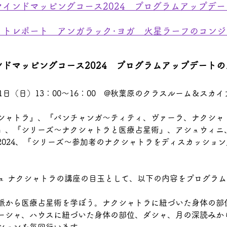
マインドマッピングコース2024　プログラムアップデ
ットレポート　アンガラック･ヨガ　火星ラーフのコン
ンドマッピングコース2024　プログラムアップデート
21日（日）13：00～16：00　@秋葉原のクラスルーム＆スカ
シャトラ』、『パンチャンガ～ティティ、ヴァーラ、ナクシャ
』、『シリーズ～ナクシャトラと医療占星術』、アシュウィニ
2024、『シリーズ～参加者のナクシャトラをディスカッション
ュ ナクシャトラの講座の目玉として、以下の内容をプログラ
脈から医療占星術を学ぼう。ナクシャトラに紐づいた身体の部
ーシャ、ハウスに紐づいた身体の部位、ダシャ、月の深読みか
ションを毎回行います。