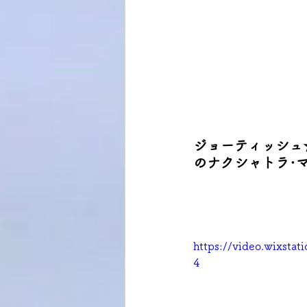
ジョーティッシュ
のナクシャトラ･マイ
https://video.wixsta
4