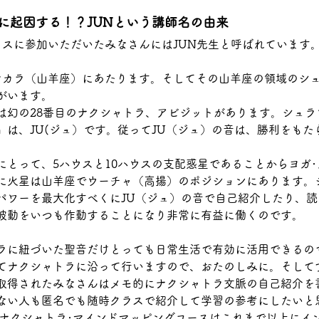
に起因する！？JUNという講師名の由来
ラスに参加いただいたみなさんにはJUN先生と呼ばれています
マカラ（山羊座）にあたります。そしてその山羊座の領域のシュ
がいます。
は幻の28番目のナクシャトラ、アビジットがあります。シュラ
』は、JU(ジュ）です。従ってJU（ジュ）の音は、勝利をもた
にとって、5ハウスと10ハウスの支配惑星であることからヨガ
に火星は山羊座でウーチャ（高揚）のポジションにあります。
パワーを最大化すべくにJU（ジュ）の音で自己紹介したり、
波動をいつも作動することになり非常に有益に働くのです。
ラに紐づいた聖音だけとっても日常生活で有効に活用できるの
てナクシャトラに沿って行いますので、おたのしみに。そして
取得されたみなさんはメモ的にナクシャトラ文脈の自己紹介を
ない人も匿名でも随時クラスで紹介して学習の参考にしたいと
年のナクシャトラ･マインドマッピングコースはこれまで以上にイ