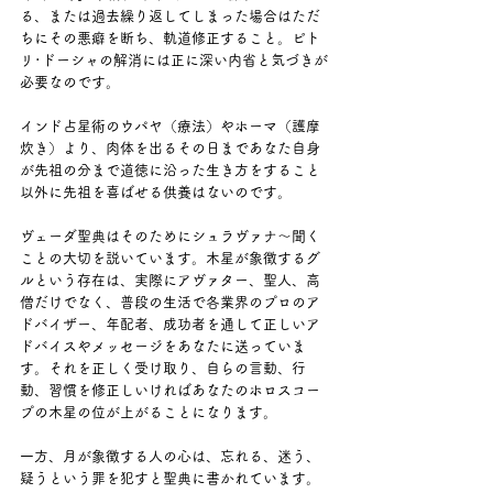
る、または過去繰り返してしまった場合はただ
ちにその悪癖を断ち、軌道修正すること。ピト
リ･ドーシャの解消には正に深い内省と気づきが
必要なのです。
インド占星術のウパヤ（療法）やホーマ（護摩
炊き）より、肉体を出るその日まであなた自身
が先祖の分まで道徳に沿った生き方をすること
以外に先祖を喜ばせる供養はないのです。
ヴェーダ聖典はそのためにシュラヴァナ～聞く
ことの大切を説いています。木星が象徴するグ
ルという存在は、実際にアヴァター、聖人、高
僧だけでなく、普段の生活で各業界のプロのア
ドバイザー、年配者、成功者を通して正しいア
ドバイスやメッセージをあなたに送っていま
す。それを正しく受け取り、自らの言動、行
動、習慣を修正しいければあなたのホロスコー
プの木星の位が上がることになります。
一方、月が象徴する人の心は、忘れる、迷う、
疑うという罪を犯すと聖典に書かれています。