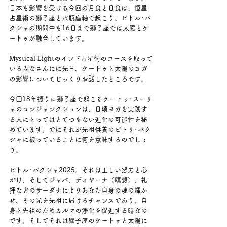
日本も影響を受ける今回の月食と日食は、恒星
占星術の獅子座と水瓶座軸で起こり、ピトル･パ
クシャの期間中も16日まで獅子座では太陽とケ
ートゥが融合しています。
Mystical Lightのインド占星術のコースを取って
いるみなさんには先日、ケートゥと太陽のヨガ
の影響についてじっくりお話したところです。
今回18年振りに獅子座で起こるケートゥ･スーリ
ャのコンジャンクションは、日頃ヨガを実践す
る人にとってはとてつもない進化の可能性を秘
めています。ではそれが先祖供養のピトリ･パク
シャに被っていることは何を意味するのでしょ
う。
ピトル･パクシャ2025。それは正しい努力と心
がけ、そしてジャパ、ディヤーナ（瞑想）、礼
拝などのサーダナによりあなた自身の魂の輝か
せ、その光を先祖に届けるチャンスであり、自
身と先祖のためカルマの浄化を促進する時なの
です。そしてそれは獅子座のケートゥと太陽に