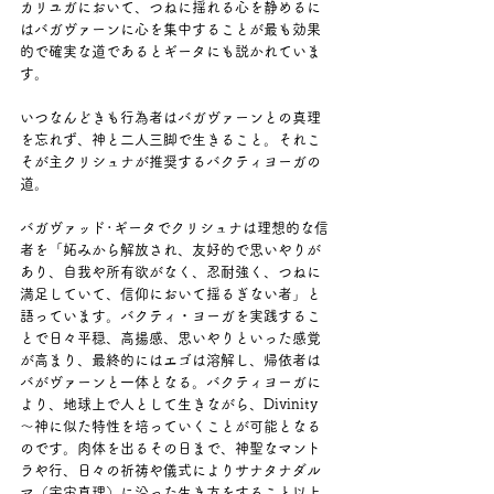
カリユガにおいて、つねに揺れる心を静めるに
はバガヴァーンに心を集中することが最も効果
的で確実な道であるとギータにも説かれていま
す。
いつなんどきも行為者はバガヴァーンとの真理
を忘れず、神と二人三脚で生きること。それこ
そが主クリシュナが推奨するバクティヨーガの
道。
バガヴァッド･ギータでクリシュナは理想的な信
者を「妬みから解放され、友好的で思いやりが
あり、自我や所有欲がなく、忍耐強く、つねに
満足していて、信仰において揺るぎない者」と
語っています。バクティ・ヨーガを実践するこ
とで日々平穏、高揚感、思いやりといった感覚
が高まり、最終的にはエゴは溶解し、帰依者は
バがヴァーンと一体となる。バクティヨーガに
より、地球上で人として生きながら、Divinity 
～神に似た特性を培っていくことが可能となる
のです。肉体を出るその日まで、神聖なマント
ラや行、日々の祈祷や儀式によりサナタナダル
マ（宇宙真理）に沿った生き方をすること以上