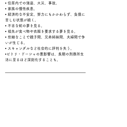
• 住居内での強盗、火災、事故。
• 家族の慢性疾患。
• 経済的な不安定。努力にもかかわらず、負債に
苦しむ状態が続く。
• 不吉な蛇の夢を見る。
• 祖先が食べ物や衣服を要求する夢を見る。
• 些細なことで親子間、兄弟姉妹間、夫婦間で争
いが生じる。
• スキャンダルなど社会的に評判を失う。
•ピトリ・ドーシャの悪影響は、長期の刑務所生
活に至るほど深刻化することも。