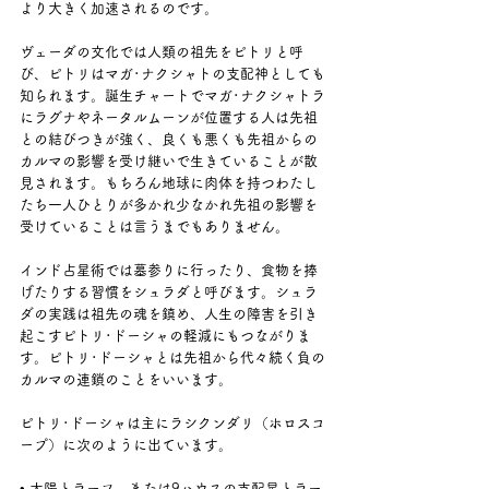
より大きく加速されるのです。
ヴェーダの文化では人類の祖先をピトリと呼
び、ピトリはマガ･ナクシャトの支配神としても
知られます。誕生チャートでマガ･ナクシャトラ
にラグナやネータルムーンが位置する人は先祖
との結びつきが強く、良くも悪くも先祖からの
カルマの影響を受け継いで生きていることが散
見されます。もちろん地球に肉体を持つわたし
たち一人ひとりが多かれ少なかれ先祖の影響を
受けていることは言うまでもありません。
インド占星術では墓参りに行ったり、食物を捧
げたりする習慣をシュラダと呼びます。シュラ
ダの実践は祖先の魂を鎮め、人生の障害を引き
起こすピトリ･ドーシャの軽減にもつながりま
す。ピトリ･ドーシャとは先祖から代々続く負の
カルマの連鎖のことをいいます。
ピトリ･ドーシャは主にラシクンダリ（ホロスコ
ープ）に次のように出ています。
• 太陽とラーフ、または9ハウスの支配星とラー