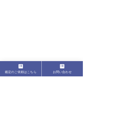
鑑定のご依頼はこちら
お問い合わせ
まだ誰も知らない27星群ナクシャトラ　表紙