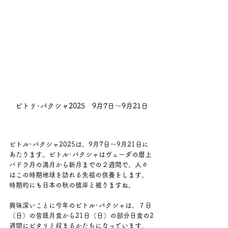
ピトリ･パクシャ2025　9月7日～9月21日
ピトル･パクシャ2025は、9月7日～9月21日に
あたります。ピトル･パクシャはヴェーダの暦上
バドラ月の満月から新月までの２週間で、人々
はこの時期地球を訪れる先祖の供養をします。
時期的にも日本の秋の彼岸と被りますね。
興味深いことに今年のピトル･パクシャは、７日
（日）の皆既月食から21日（日）の部分日食の2
週間にピタリと収まるかたちになっています。