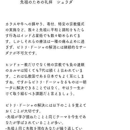
先祖のための礼拝　シュラダ
カラスや牛への餌やり、寄付、特定の宗教儀式
の実施など、我々と先祖に平和と調和をもたら
す行為はインド占星術でも数々勧められてま
す。しかしそれらの療法は一種の痛み止めに過
ぎず、ピトリ･ドーシャの解消には継続的なサー
ダナが不可欠です。
ヒンドゥー教だけでなく他の宗教でも負の連鎖
のカルマは短くても7代は続くと云われていま
す。これは仏教国である日本でもよく耳にしま
すね。ですからピトリ･ドーシャなるものは一朝
一夕に解決できることではなく、やはり一生か
けて取り組むべき課題だと言えましょう。
ピトリ･ドーシャの解決には以下のことを覚えて
おくことが大切です。
-先祖が学び損ねたことと同じテーマを今生であ
なたが学ばされていることが多い。
-先祖と同じ失敗を現在あなたが繰り返してい