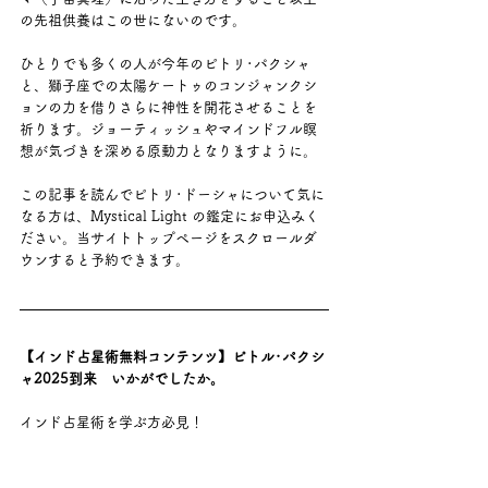
の先祖供養はこの世にないのです。
ひとりでも多くの人が今年のピトリ･パクシャ
と、獅子座での太陽ケートゥのコンジャンクシ
ョンの力を借りさらに神性を開花させることを
祈ります。ジョーティッシュやマインドフル瞑
想が気づきを深める原動力となりますように。
この記事を読んでピトリ･ドーシャについて気に
なる方は、Mystical Light の鑑定にお申込みく
ださい。当サイトトップページをスクロールダ
ウンすると予約できます。
【インド占星術無料コンテンツ】
ピトル･パクシ
ャ2025到来
　いかがでしたか。
インド占星術を学ぶ方必見！