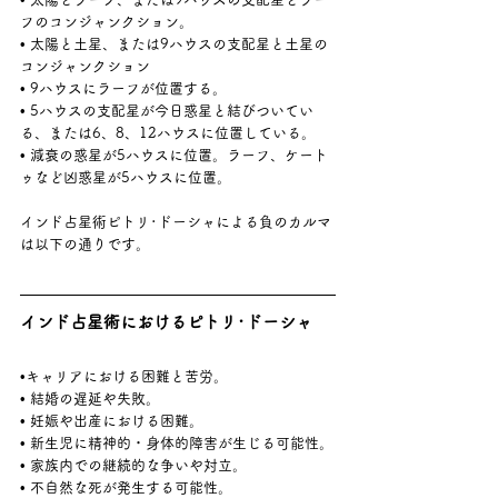
フのコンジャンクション。
• 太陽と土星、または9ハウスの支配星と土星の
コンジャンクション
• 9ハウスにラーフが位置する。
• 5ハウスの支配星が今日惑星と結びついてい
る、または6、8、12ハウスに位置している。
• 減衰の惑星が5ハウスに位置。ラーフ、ケート
ゥなど凶惑星が5ハウスに位置。
インド占星術ピトリ･ドーシャによる負のカルマ
は以下の通りです。
インド占星術におけるピトリ･ドーシャ
•キャリアにおける困難と苦労。
• 結婚の遅延や失敗。
• 妊娠や出産における困難。
• 新生児に精神的・身体的障害が生じる可能性。
• 家族内での継続的な争いや対立。
• 不自然な死が発生する可能性。