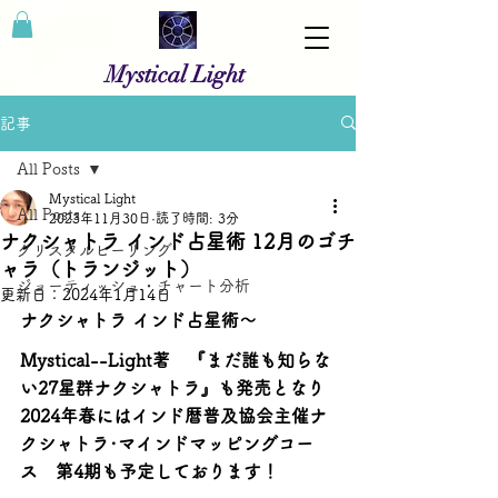
Mystical Light
記事
All Posts
Mystical Light
All Posts
2023年11月30日
読了時間: 3分
ナクシャトラ インド占星術 12月のゴチ
クリスタルヒーリング
ャラ（トランジット）
ジョーティッシュ・チャート分析
更新日：
2024年1月14日
ナクシャトラ インド占星術～
Mystical--Light著　『まだ誰も知らな
い27星群ナクシャトラ』も発売となり
2024年春にはインド暦普及協会主催ナ
クシャトラ･マインドマッピングコー
ス　第4期も予定しております！