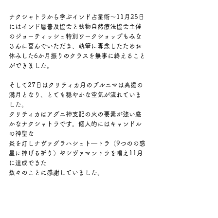
ナクシャトラから学ぶインド占星術～11月25日
にはインド暦普及協会と動物自然療法協会主催
のジョーティッシュ特別ワークショップもみな
さんに喜んでいただき、執筆に専念したためお
休みした6か月振りのクラスを無事に終えること
ができました。
そして27日はクリティカ月のプルニマは高揚の
満月となり、とても穏やかな空気が流れていま
した。
クリティカはアグニ神支配の火の要素が強い厳
かなナクシャトラです。個人的にはキャンドル
の神聖な
炎を灯しナヴァグラハシュト―トラ（9つのの惑
星に捧げる祈り）やシヴァマントラを唱え11月
に達成できた
数々のことに感謝していました。