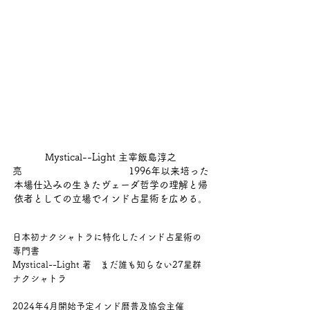
Mystical--Light 主宰飯島淳之
亮　　　　　　　　　　　1996年以来培った
本場仕込みの生きたヴェーダ哲学の理解と帰
依者としての立場でインド占星術を広める。
日本初ナクシャトラに特化したインド占星術の
専門書
Mystical--Light 著　まだ誰も知らない27星群
ナクシャトラ
2024年4月開始予定インド暦普及協会主催　