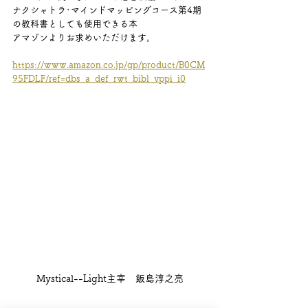
ナクシャトラ･マインドマッピングコース第4期
の教科書としても使用できる本
アマゾンよりお求めいただけます。
https://www.amazon.co.jp/gp/product/B0CM
95FDLF/ref=dbs_a_def_rwt_bibl_vppi_i0
Mystical--Light主宰　飯島淳之亮