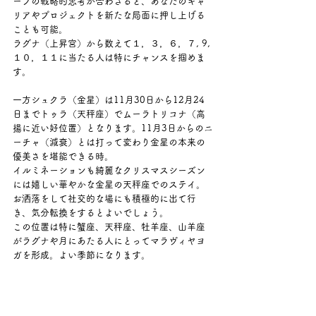
ーフの戦略的思考が合わさると、あなたのキャ
リアやプロジェクトを新たな局面に押し上げる
ことも可能。
ラグナ（上昇宮）から数えて１，３，６，７, 9, 
１０，１１に当たる人は特にチャンスを掴めま
す。
一方シュクラ（金星）は11月30日から12月24
日までトゥラ（天秤座）でムーラトリコナ（高
揚に近い好位置）となります。11月3日からのニ
ーチャ（減衰）とは打って変わり金星の本来の
優美さを堪能できる時。
イルミネーションも綺麗なクリスマスシーズン
には嬉しい華やかな金星の天秤座でのステイ。
お洒落をして社交的な場にも積極的に出て行
き、気分転換をするとよいでしょう。
この位置は特に蟹座、天秤座、牡羊座、山羊座
がラグナや月にあたる人にとってマラヴィヤヨ
ガを形成。よい季節になります。