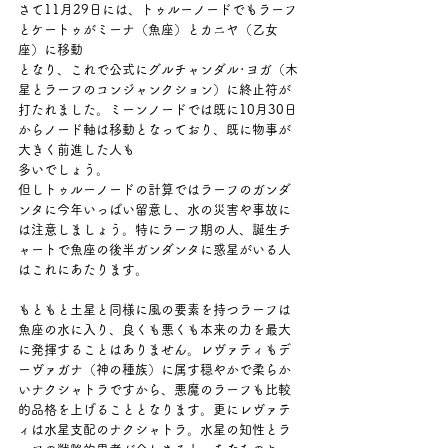
さて11月29日には、トゥルーノードでもラーフ
とケートゥがミーナ（魚座）とカニヤ（乙女
座）に移動
となり、これで公式にグルチャンダル･ヨガ（木
星とラーフのコンジャンクション）に終止符が
打たれました。ミーンノードでは既に10月30日
からノード軸は移動となっており、既に物事が
大きく前進した人も
多いでしょう。
但しトゥルーノードの計算ではラーフのガンダ
ンタに今年いっぱい留意し、水の災害や事故に
は注意しましょう。特にラーフ期の人、誕生チ
ャートで魚座の後半ガンダンタに惑星がいる人
はこれにあたります。
もともと土星と同様に風の要素を持つラーフは
魚座の水に入り、良くも悪くも本来の力を最大
に発揮することはありません。レヴァティもデ
ーヴァガナ（神の種族）に属す穏やかで柔らか
いナクシャトラですから、悪魔のラーフも比較
的品格を上げることとなります。更にレヴァテ
ィは水星支配のナクシャトラ。水星の知性とラ