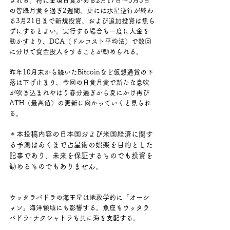
される。特に金環日食がある2月17日～3月3日
の皆既月食を過ぎ2週間、更には水星逆行が終わ
る3月21日まで新規投資、および追加投資は焦ら
ずにするとよい。実行する場合も一度に大金を
動かすより、DCA（ドルコスト平均法）で数回
に分けて資金投入をすることが勧められる。
昨年10月末から続いたBitcoinなど仮想通貨の下
落は下げ止まり、今回の日食月食で新たな息吹
が吹き込まれやはり春分過ぎから夏にかけ再び
ATH（最高値）の更新に向かっていくと見られ
る。
＊本投稿内容の日本国および米国経済に関す
る予測はあくまで占星術の娯楽を目的とした
記事であり、未来を保証するものでも投資を
勧めるものでもありません。
ウッタラバドラの海王星は地政学的に「オーシ
ャン」海洋領域にも影響する。魚座もウッタラ
バドラ･ナクシャトラも共に海を支配する。