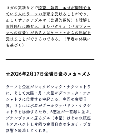
ヨガの実践などで
欲望、執着、エゴが抑制でき
ている人はラーフの恩寵を受ける
ことができ、
正しくサナタナダルマ（普遍的叡智）を理解し
霊性修行に励む人、またバクティ（バガヴァー
ンへの信愛）がある人はケートゥからの恩寵を
受ける
ことができるのである。（筆者の体験に
も基づく）
☆2026年2月17日金環日食のメカニズム
ラーフと金星がシャタビシャク・ナクシャトラ
に、そして太陽・月・火星がダニシュタ・ナク
シャトラに位置する中起こる、今回の金環日
食。さらには水星がプールヴァバドラ・ナクシ
ャトラを移動するため、6惑星が一直線に並ぶ。
プナルヴァスに居るグル（木星）はその水瓶座
をアスペクトし今回の金環日食のネガティブな
影響を軽減してくれる。