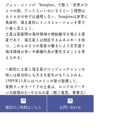
ジョン・レノンが「Imagine」で歌う「世界がひ
とつの国」だったらいいのになどという理想は
カリユガの世では通用しない。Imagineは非常に
魚座的、海王星的にインスピレーションを受け
た曲と言えよう。
土星は国家間の海洋領域の規制厳守を唱える惑
星であり、海王星とは相反するエネルギーを持
つ。これらの２つの惑星の働きにより文字通り
海洋領域の争いや威嚇行為が悪化することも考
えられる。
一般的に土星と海王星がコンジャンクションの
時には政治的にも大きな変化がもたらされる。
1989年11月にはベルリンの壁が崩壊した。
実際ウッタラバドラの土星は、ロシアのプーチ
ン大統領の3ハウスの火星（戦う意思、軍事力）
と8ハウス（終焉）の月をアスペクトしている。
プーチンの火星（ムーラ、射手座３°）も月（ク
鑑定のご依頼はこちら
お問い合わせ
リティカ、牡牛座９度）もそれぞれラシの前半
に位置していることから、かなりのハードアス
ペクトである。