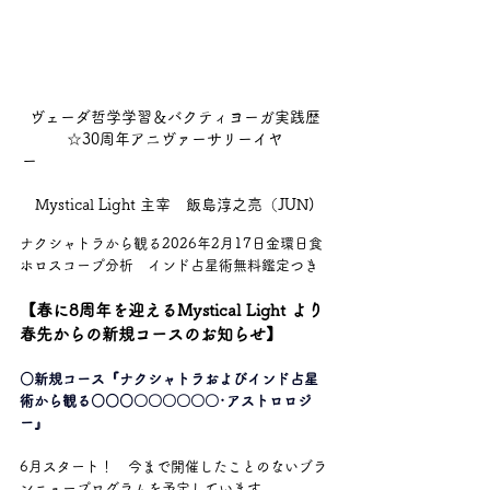
ヴェーダ哲学学習＆バクティヨーガ実践歴
☆30周年アニヴァーサリーイヤ
ー　　　　　　　　　　　　　　　　　　　
Mystical Light 主宰　飯島淳之亮（JUN)
ナクシャトラから観る2026年2月17日金環日食
ホロスコープ分析　インド占星術無料鑑定つき
【春に8周年を迎えるMystical Light より
春先からの新規コースのお知らせ】
○新規コース『ナクシャトラおよびインド占星
術から観る○○○〇〇〇〇〇〇･アストロロジ
ー』
6月スタート！　今まで開催したことのないブラ
ンニュープログラムを予定しています。