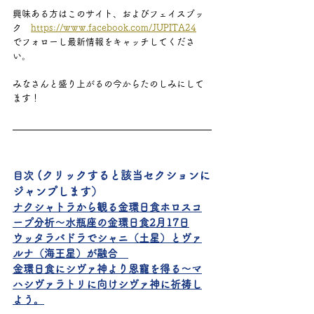
興味ある方はこのサイト、およびフェイスブッ
ク　
https://www.facebook.com/JUPITA24
でフォローし最新情報をキャッチしてくださ
い。
みなさんと盛り上がるの今からたのしみにして
ます！　
 (クリックすると該当セクションに
目次
ジャンプします）
ナクシャトラから観る金環日食ホロスコ
ープ分析～水瓶座の金環日食2月17日
ウッタラバドラでシャニ（土星）とヴァ
ルナ（海王星）が融合　
金環日食にシヴァ神より恩寵を得る～マ
ハシヴァラトリに向けシヴァ神に祈祷し
よう。