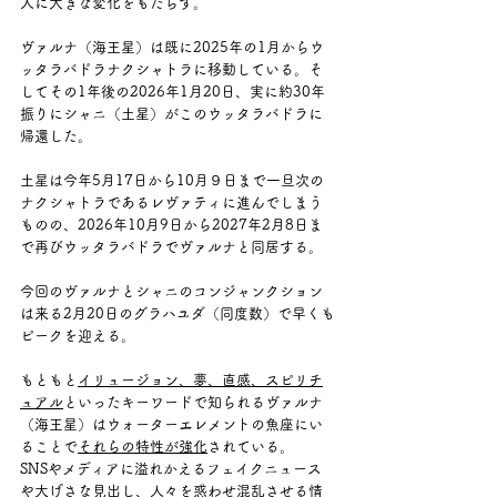
人に大きな変化をもたらす。
ヴァルナ（海王星）は既に2025年の1月からウ
ッタラバドラナクシャトラに移動している。そ
してその1年後の2026年1月20日、実に約30年
振りにシャニ（土星）がこのウッタラバドラに
帰還した。
土星は今年5月17日から10月９日まで一旦次の
ナクシャトラであるレヴァティに進んでしまう
ものの、2026年10月9日から2027年2月8日ま
で再びウッタラバドラでヴァルナと同居する。
今回のヴァルナとシャニのコンジャンクション
は来る2月20日のグラハユダ（同度数）で早くも
ピークを迎える。
もともと
イリュージョン、夢、直感、スピリチ
ュアル
といったキーワードで知られるヴァルナ
（海王星）はウォーターエレメントの魚座にい
ることで
それらの特性が強化
されている。
SNSやメディアに溢れかえるフェイクニュース
や大げさな見出し、人々を惑わせ混乱させる情