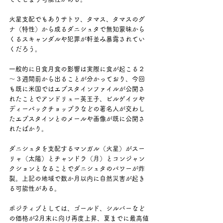
火星支配でもありサトワ、タマス、タマスのグ
ナ（特性）から成るダニシュタで無知蒙昧から
くるスキャンダルや犯罪が軒並み暴露されてい
くだろう。
一般的に日食月食の影響は実際に食が起こる２
～３週間前から出ることが分かっており、今回
も既に米国ではエプスタインファイルが公開さ
れたことでアンドリュー英王子、ビルゲイツや
ディーパックチョップラなどの著名人が交わし
たエプスタインとのメールや画像が既に公開さ
れたばかり。
ダニシュタを支配するマンガル（火星）がスー
リャ（太陽）とチャンドラ（月）とコンジャン
クションとなることでダニシュタのパワーが炸
裂。上記の地域で数か月以内に自然災害が起き
る可能性がある。
ポジティブとしては、ゴールド、シルバーなど
の価格が2月末に向け再度上昇、夏までに最高値