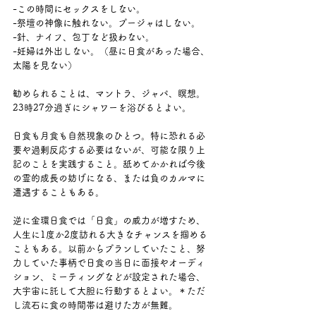
-この時間にセックスをしない。
-祭壇の神像に触れない。プージャはしない。
-針、ナイフ、包丁など扱わない。
-妊婦は外出しない。（昼に日食があった場合、
太陽を見ない）
勧められることは、マントラ、ジャパ、瞑想。
23時27分過ぎにシャワーを浴びるとよい。
日食も月食も自然現象のひとつ。特に恐れる必
要や過剰反応する必要はないが、可能な限り上
記のことを実践すること。舐めてかかれば今後
の霊的成長の妨げになる、または負のカルマに
遭遇することもある。
逆に金環日食では「日食」の威力が増すため、
人生に1度か2度訪れる大きなチャンスを掴める
こともある。以前からプランしていたこと、努
力していた事柄で日食の当日に面接やオーディ
ション、ミーティングなどが設定された場合、
大宇宙に託して大胆に行動するとよい。＊ただ
し流石に食の時間帯は避けた方が無難。