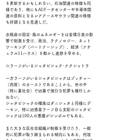
を更新するかもしれない。石油関連の株価も同
様であり、他にもAIデータセンターや半導体関
連の原料となるレアアースやウラン関連の株価
も好調となる見通しだ。
水瓶座の固定･風のエネルギーをは金環日食の影
響で刺激を受け、政治、テクノロジー、ネット
ワーキング（パートナーシップ）、経済（ナチ
ュラル11ハウス）を動かし進捗を早める。
☆ラーフがいるシャタビシャク･ナクシャトラ
一方ラーフがいるシャタビシャクはブッチャー
（肉屋）のカーストであることから、世の中
（特に裏社会）で凶暴で強引な犯罪も横行しか
ねない。
シャタビシャクの種族はダニシュタと同様にデ
ーモン。特に凶惑星ラーフ自ら支配のシャタビ
シャクは100人の悪魔がシンボルでもある。
また大きな反社会組織が制裁を受けたり、一般
的に犯罪が取り締まられる傾向にもある。何故