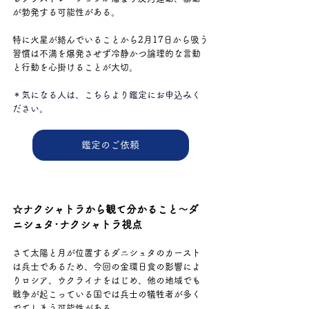
が勃発する可能性がある。
特に火星が絡んでいることから2月17日から吸う
習慣は不満を爆発させず冷静かつ論理的な言動
と行動を心掛けることが大切。
＊気になる人は、こちらより鑑定にお申込みく
ださい。
鑑定のご依頼
☆ナクシャトラから観て分かること～ダ
ニシュタ･ナクシャトラ視点
さて太陽と月が位置するダニシュタのカースト
は兵士であるため、今回の金環日食の影響によ
りロシア、ウクライナをはじめ、他の地域でも
戦争が起こっている国では兵士の犠牲者が多く
でてしまう可能性がある。