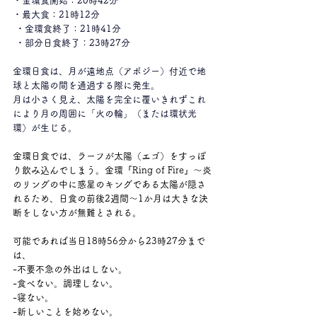
・金環食開始：20時42分
・最大食：21時12分
 ・金環食終了：21時41分
 ・部分日食終了：23時27分
金環日食は、月が遠地点（アポジー）付近で地
球と太陽の間を通過する際に発生。
月は小さく見え、太陽を完全に覆いきれずこれ
により月の周囲に「火の輪」（または環状光
環）が生じる。
金環日食では、ラーフが太陽（エゴ）をすっぽ
り飲み込んでしまう。金環『Ring of Fire』～炎
のリングの中に惑星のキングである太陽が隠さ
れるため、日食の前後2週間～1か月は大きな決
断をしない方が無難とされる。
可能であれば当日18時56分から23時27分まで
は、
-不要不急の外出はしない。
-食べない。調理しない。
-寝ない。
-新しいことを始めない。