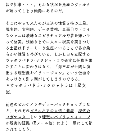
報や記事・・・。そんな状況を魚座のヴァルナ
が煽ってしまう傾向にあるのだ。
そこにやって来たのが真逆の性質を持つ土星。
現実的、実利的、データ重視、真面目でドライ
なシャニは曖昧なスピリチュアルや夢を嫌い至
って堅実。残酷なまでに人々に現実を突きつけ
る土星はドリーミーな魚座にいることで多少柔
らかい性質を帯びている。しかし自ら支配する
ウッタラバドラ･ナクシャトラで確実に任務を果
たすことに変わりはなく、「海王星が世間に演
出する理想像やイリュージョン」という仮面を
あっけなく引っ剥がしてしまうのである。
＊ウッタラバドラ･ナクシャトラは土星支
配。
前述のビルゲイツやディーパックチョップラな
ど、それぞれ
ビリオネアの人道主義者
、
現代の
ヨガマスター
という
理想のパブリックイメージ
が現実的証拠（Eメール他）により一瞬にして崩
されてしまう。