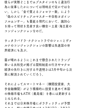
彼らが実際どこまでエプスタインのもと違法行
為に従事したかについては現時点で定かではな
い。しかし「金で買えるフォロワー数」により
「偽のスピリチュアルマスターや自称ヨガイン
フルエンサー」も蔓延る現代において、識別心
を持って現状を見直す良い機会＝土星･海王星の
コンジャンクションなのだ。
ウッタラバドラ･ナクシャトラでのシャニとヴァ
ルナのコンジャンクションの影響は先進国の世
界経済にも及ぶ。
霧が晴れるようにこれまで懸念されたトランプ
率いる共和党が掲げる関税制度の行方やマクロ
経済の先行きに対する不透明さは3月中旬から次
第に解消されていくだろう。
それによってスマートマネー（機関投資家、大
手金融機関）がより積極的に投資を進めて米国
の株価市場もATH（最高値）を春には更新する
とみられる。
それまでは日米株市場にボラティリティが予想