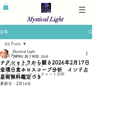
Mystical Light
記事
All Posts
Mystical Light
All Posts
2月9日
読了時間: 20分
ナクシャトラから観る2026年2月17日
クリスタルヒーリング
金環日食ホロスコープ分析 インド占
ジョーティッシュ・チャート分析
星術無料鑑定つき
更新日：
2月14日