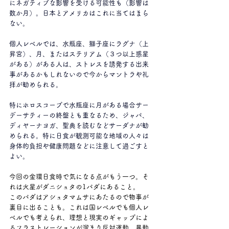
にネガティブな影響を受ける可能性も（影響は
数か月）。日本とアメリカはこれに当てはまら
ない。
個人レベルでは、水瓶座、獅子座にラグナ（上
昇宮）、月、またはステリアム（３つ以上惑星
がある）がある人は、ストレスを誘発する出来
事があるかもしれないので今からマントラや礼
拝が勧められる。
特にホロスコープで水瓶座に月がある場合サー
デーサティーの終盤とも重なるため、ジャパ、
ディヤーナヨガ、聖典を読むなどサーダナが勧
められる。特に日食が観測可能な地域の人々は
身体的負担や健康問題などに注意して過ごすと
よい。
今回の金環日食時で気になる点がもう一つ。そ
れは火星がダニシュタの1パダにあること。
このパダはアシュタマムサにあたるので物事が
裏目に出ることも。これは国レベルでも個人レ
ベルでも考えられ、理想と現実のギャップによ
るフラストレーションが溜まり反対運動、暴動