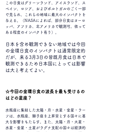
この日食はグリーンランド、アイスランド、ス
ペイン、ロシア、およびポルトガルのごく一部
で見られ、これらの地域に最大のインパクトを
与える。（NASAによれば、部分日食はヨーロ
ッパ、アフリカ、北アメリカで観測可。依って
ある程度のインパクト有り）。
日本を含め観測できない地域では今回
の金環日食のインパクトは通常限定的
だが、来る3月3日の皆既月食は日本で
観測できるため日本国にとっては影響
は大と考えてよい。
☆今回の金環日食の波長を最も受けるの
はどの星座？
水瓶座に集結した太陽・月・水星・金星・ラー
フは、水瓶座、獅子座を上昇宮とする国々に甚
大な影響をもたらす。また、太陽・月・火星・
水星・金星・土星がラグナ支配の国々は経済的