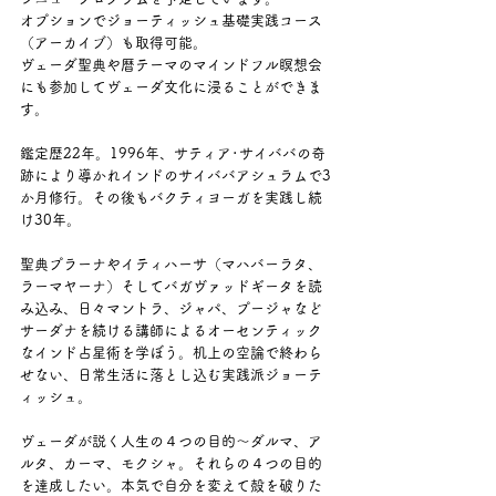
オプションでジョーティッシュ基礎実践コース
（アーカイブ）も取得可能。
ヴェーダ聖典や暦テーマのマインドフル瞑想会
にも参加してヴェーダ文化に浸ることができま
す。
鑑定歴22年。1996年、サティア･サイババの奇
跡により導かれインドのサイババアシュラムで3
か月修行。その後もバクティヨーガを実践し続
け30年。
聖典プラーナやイティハーサ（マハバーラタ、
ラーマヤーナ）そしてバガヴァッドギータを読
み込み、日々マントラ、ジャパ、プージャなど
サーダナを続ける講師によるオーセンティック
なインド占星術を学ぼう。机上の空論で終わら
せない、日常生活に落とし込む実践派ジョーテ
ィッシュ。
ヴェーダが説く人生の４つの目的～ダルマ、ア
ルタ、カーマ、モクシャ。それらの４つの目的
を達成したい。本気で自分を変えて殻を破りた