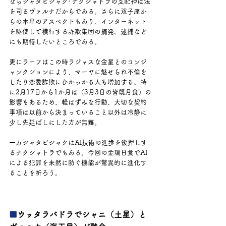
ならシャタビシャク･ナクシャトラの支配神は法
を司るヴァルナだからである。さらに双子座か
らの木星のアスペクトもあり、インターネット
を駆使して横行する詐欺集団の摘発、逮捕など
にも期待したいところである。
更にラーフはこの時ラジャスな金星とのコンジ
ャンクションにより、マーヤに魅せられ不倫を
したり恋愛詐欺にひかっかる人も増加する。特
に2月17日から1か月は（3月3日の皆既月食）の
影響もあるため、軽はずみな行動、大切な契約
事項は以前から決まっていること以外は冷静に
少し先延ばしにした方が無難。
一方シャタビシャクはAI技術の進歩を後押しす
るナクシャトラでもある。今回の金環日食でAI
による犯罪を未然に防ぐ機能が驚異的に進化す
ることを祈ろう。
■
ウッタラバドラでシャニ（土星）と