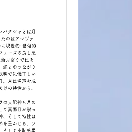
ラパクシャとは月
したのはアマヴァ
に現世的･世俗的
フェーズの良し悪
は新月寄りではあ
、蛇とのつながり
聡明で礼儀正しい
日。月は名声や成
欠けの特性から、
ラの支配神も月の
して真面目が祟っ
神、そして特性は
節を重んじる」ソ
、そして支配惑星