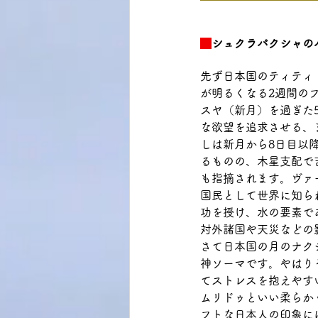
シュクラパクシャの
先ず日本国のティティ
が明るくなる2週間の
スヤ（新月）を過ぎた
な欲望を追求させる、
しは新月から8日目以
るものの、木星支配で
も指摘されます。ヴァ
国民として世界に知ら
功を授け、水の要素で
対外諸国や天災などの
さて日本国の月のナク
神ソーマです。やはり
てストレスを抱えやす
ムリドゥといい柔らか
フトな日本人の印象に