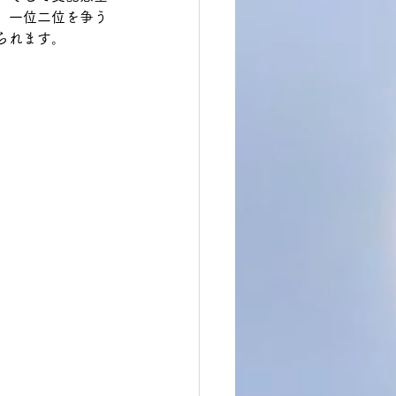
、一位二位を争う
られます。