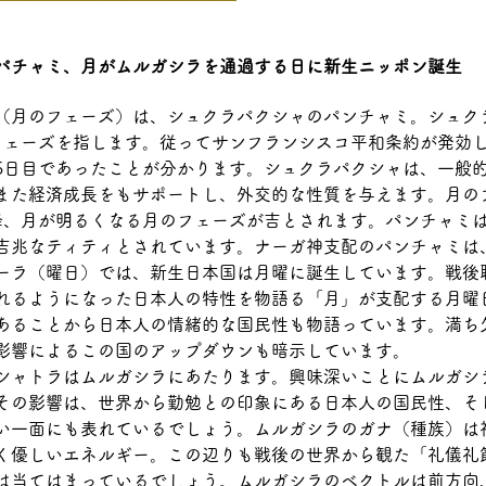
パチャミ、月がムルガシラを通過する日に新生ニッポン誕生
（月のフェーズ）は、シュクラパクシャのパンチャミ。シュク
フェーズを指します。従ってサンフランシスコ平和条約が発効
5日目であったことが分かります。シュクラパクシャは、一般的
また経済成長をもサポートし、外交的な性質を与えます。月の
降、月が明るくなる月のフェーズが吉とされます。パンチャミ
吉兆なティティとされています。ナーガ神支配のパンチャミは
ーラ（曜日）では、新生日本国は月曜に誕生しています。戦後
れるようになった日本人の特性を物語る「月」が支配する月曜
あることから日本人の情緒的な国民性も物語っています。満ち
影響によるこの国のアップダウンも暗示しています。
シャトラはムルガシラにあたります。興味深いことにムルガシ
その影響は、世界から勤勉との印象にある日本人の国民性、そ
い一面にも表れているでしょう。ムルガシラのガナ（種族）は
く優しいエネルギー。この辺りも戦後の世界から観た「礼儀礼
は当てはまっているでしょう。ムルガシラのベクトルは前方向