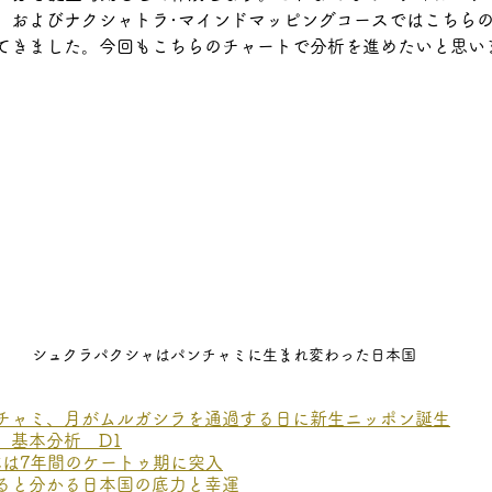
、およびナクシャトラ･マインドマッピングコースではこちら
てきました。今回もこちらのチャートで分析を進めたいと思い
シュクラパクシャはパンチャミに生まれ変わった日本国
チャミ、月がムルガシラを通過する日に新生ニッポン誕生
　基本分析　D1
日本は7年間のケートゥ期に突入
ると分かる日本国の底力と幸運