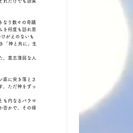
それだけでも効果
いきなり数々の奇蹟
ムを何度も訪れ恩
かけがえのないも
き「神と共に」生
た。意志薄弱な人
ン底に突き落とさ
す。ただ神をずっ
とも内なるパラマ
か否かで、その帰