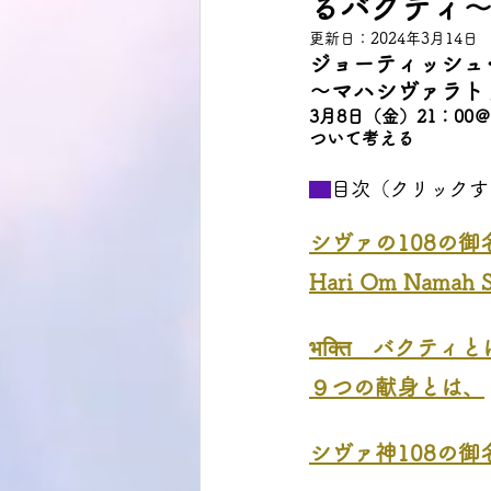
るバクティ
更新日：
2024年3月14日
ジョーティッシュ
～マハシヴァラトリ
3月8日（金）21：
ついて考える 
目次（クリックす
シヴァの108の御
Hari Om Nam
भक्ति　バクティと
９つの献身とは、
シヴァ神108の御