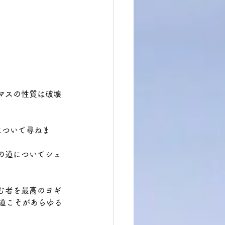
マスの性質は破壊
について尋ねま
の道についてシュ
む者を最高のヨギ
道こそがあらゆる