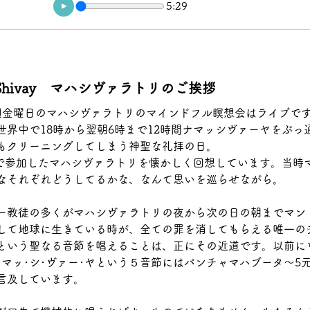
5:29
ah Shivay　マハシヴァラトリのご挨拶
週金曜日のマハシヴァラトリのマインドフル瞑想会はライブで
世界中で18時から翌朝6時まで12時間ナマッシヴァーヤをぶっ
もクリーニングしてしまう神聖な礼拝の日。
NYで参加したマハシヴァラトリを懐かしく回想しています。当時
なそれぞれどうしてるかな、なんて思いを巡らせながら。
ー教徒の多くがマハシヴァラトリの夜から次の日の朝までマン
して地球に生きている時が、全ての罪を消してもらえる唯一の
という聖なる音節を唱えることは、正にその近道です。以前に
･マッ･シ･ヴァー･ヤという５音節にはパンチャマハブータ～5
言及しています。