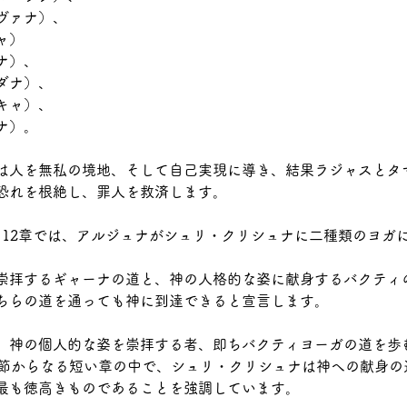
ヴァナ）、
ャ）
ナ）、
ダナ）、
キャ）、
ナ）。
は人を無私の境地、そして自己実現に導き、結果ラジャスとタ
恐れを根絶し、罪人を救済します。
の12章では、アルジュナがシュリ・クリシュナに二種類のヨガ
崇拝するギャーナの道と、神の人格的な姿に献身するバクティ
ちらの道を通っても神に到達できると宣言します。
、神の個人的な姿を崇拝する者、即ちバクティヨーガの道を歩
0節からなる短い章の中で、シュリ・クリシュナは神への献身の
最も徳高きものであることを強調しています。