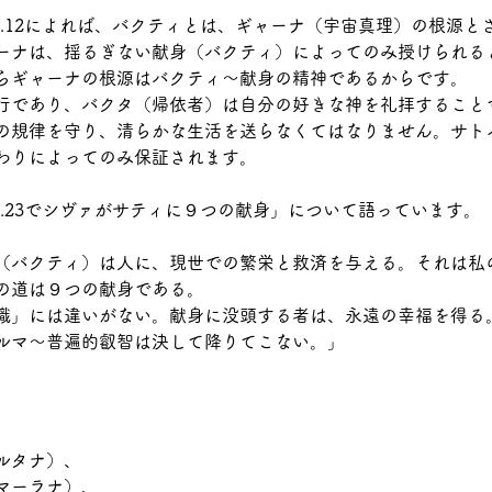
1.12によれば、バクティとは、ギャーナ（宇宙真理）の根源と
ーナは、揺るぎない献身（バクティ）によってのみ授けられる
らギャーナの根源はバクティ～献身の精神であるからです。
行であり、バクタ（帰依者）は自分の好きな神を礼拝すること
の規律を守り、清らかな生活を送らなくてはなりません。サト
わりによってのみ保証されます。
2.23でシヴァがサティに９つの献身」について語っています。
（バクティ）は人に、現世での繁栄と救済を与える。それは私
の道は９つの献身である。
識」には違いがない。献身に没頭する者は、永遠の幸福を得る
ルマ～普遍的叡智は決して降りてこない。」
、
ルタナ）、
マーラナ）、