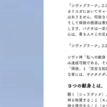
『シヴァプラーナ』2.
カリユガにおいてギャ
はありません。何故な
そして帰依の根源は善
します。バクタは一定
心は、善き人々との交
『シヴァプラーナ』2.
シヴァ神「私への献身
み達成可能である。そ
「帰依」と「完全な知
な者には、サナタナダ
９つの献身とは、
聴く（シュラヴァナ）
神を称賛すること（キ
神を憶念すること（ス