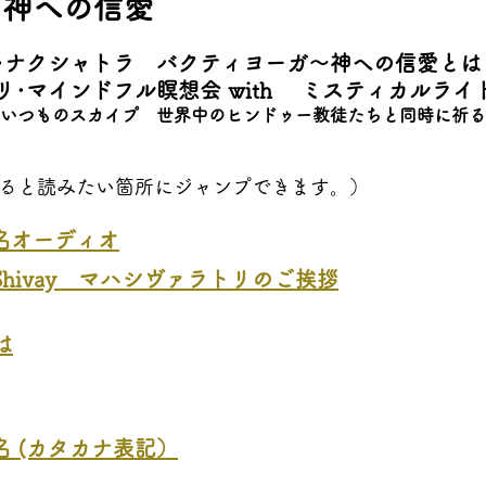
～神への信愛
･ナクシャトラ　バクティヨーガ～神への信愛とは
･マインドフル瞑想会 with 　ミスティカルライ
00＠いつものスカイプ　世界中のヒンドゥー教徒たちと同時に祈
ると読みたい箇所にジャンプできます。）
名オーディオ
ah Shivay　マハシヴァラトリのご挨拶
は
名 (カタカナ表記）