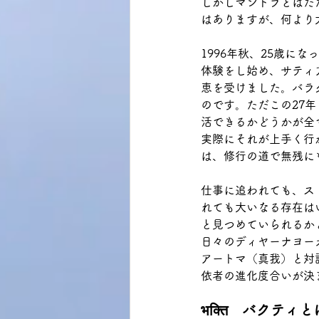
しかしマントラとはた
はありますが、何より
1996年秋、25歳に
体験をし始め、サティ
恵を受けました。バラ
のです。ただこの27
活できるかどうかが全
実際にそれが上手く行
は、修行の道で無残に
仕事に追われても、ス
れても大いなる存在は
と見つめていられるか
日々のディヤーナヨー
アートマ（真我）と対
依者の進化度合いが決
भक्ति　バクティと