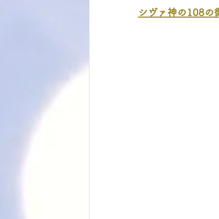
シヴァ神の108の御名　