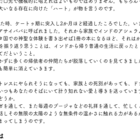
だ口先で機械的に唱えればよいものではありません。もちろん
大いなる存在に向けた「ハート」が物を言うのです。
なった時、ケートゥ期に突入し2か月ほど経過したころでした。
アサイババに呼ばれました。それから家族でインドのアシュラ
タ国での神聖な体験を書き出せば1冊の本になるほど、それは
年を振り返り思うことは、インドから帰り普通の生活に戻ったと
てだということ。
かずに多くの帰依者の仲間たちが脱落していくのを見てきまし
も簡単に消えていきます。
トレスにやられそうになっても、家族との死別があっても、ド
いつもあなたのそばにいて計り知れない愛と導きを送っていま
どうか。
ガを通して、また毎週のプージャなどの礼拝を通して、忙しく
話しその無限の太陽のような無条件の温かさに触れる力がある
まってしまうのです。
は