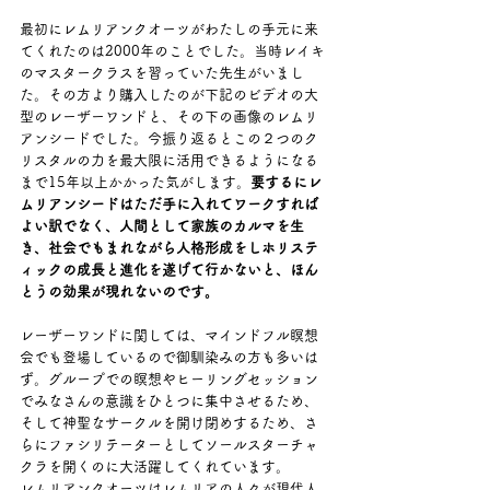
最初にレムリアンクオーツがわたしの手元に来
てくれたのは2000年のことでした。当時レイキ
のマスタークラスを習っていた先生がいまし
た。その方より購入したのが下記のビデオの大
型のレーザーワンドと、その下の画像のレムリ
アンシードでした。今振り返るとこの２つのク
リスタルの力を最大限に活用できるようになる
まで15年以上かかった気がします。
要するにレ
ムリアンシードはただ手に入れてワークすれば
よい訳でなく、人間として家族のカルマを生
き、社会でもまれながら人格形成をしホリステ
ィックの成長と進化を遂げて行かないと、ほん
とうの効果が現れないのです。
レーザーワンドに関しては、マインドフル瞑想
会でも登場しているので御馴染みの方も多いは
ず。グループでの瞑想やヒーリングセッション
でみなさんの意識をひとつに集中させるため、
そして神聖なサークルを開け閉めするため、さ
らにファシリテーターとしてソールスターチャ
クラを開くのに大活躍してくれています。
レムリアンクオーツはレムリアの人々が現代人