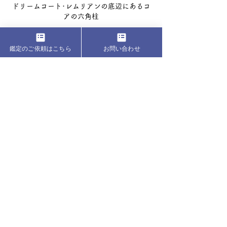
ドリームコート･レムリアンの底辺にあるコ
アの六角柱
鑑定のご依頼はこちら
お問い合わせ
人は悲喜こもごも様々な体験をして大きく進化
します。しかしその核にあるのはレムリアンシ
ードのように、ピユアで汚れなき12次元につな
がるアートマそのものです。今回のワークショ
ップはあなたの核～アートマとパラマアートマ
（ハイヤーセルフ）との毎日の会話をファシリ
テートする位置づけです。