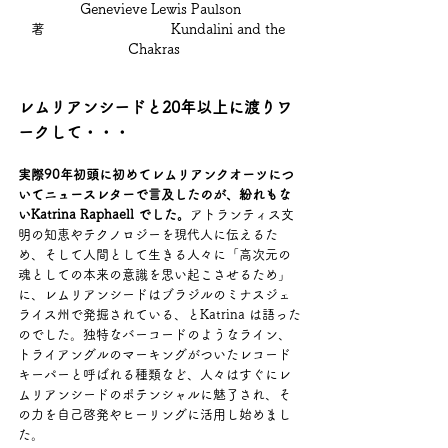
Genevieve Lewis Paulson
著　　　　　　　　　Kundalini and the 
Chakras   
レムリアンシードと20年以上に渡りワ
ークして・・・
実際90年初頭に初めてレムリアンクオーツにつ
いてニュースレターで言及したのが、紛れもな
いKatrina Raphaell でした。
アトランティス文
明の知恵やテクノロジーを現代人に伝えるた
め、そして人間として生きる人々に「高次元の
魂としての本来の意識を思い起こさせるため」
に、レムリアンシードはブラジルのミナスジェ
ライス州で発掘されている、とKatrina は語った
のでした。独特なバーコードのようなライン、
トライアングルのマーキングがついたレコード
キーパーと呼ばれる種類など、人々はすぐにレ
ムリアンシードのポテンシャルに魅了され、そ
の力を自己啓発やヒーリングに活用し始めまし
た。