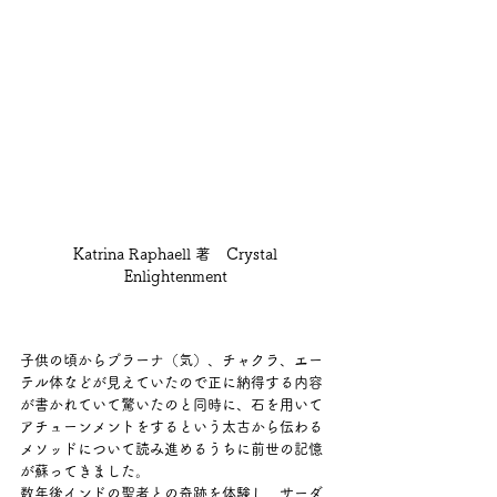
Katrina Raphaell 著　Crystal 
Enlightenment 
子供の頃からプラーナ（気）、チャクラ、エー
テル体などが見えていたので正に納得する内容
が書かれていて驚いたのと同時に、石を用いて
アチューンメントをするという太古から伝わる
メソッドについて読み進めるうちに前世の記憶
が蘇ってきました。
数年後インドの聖者との奇跡を体験し、サーダ