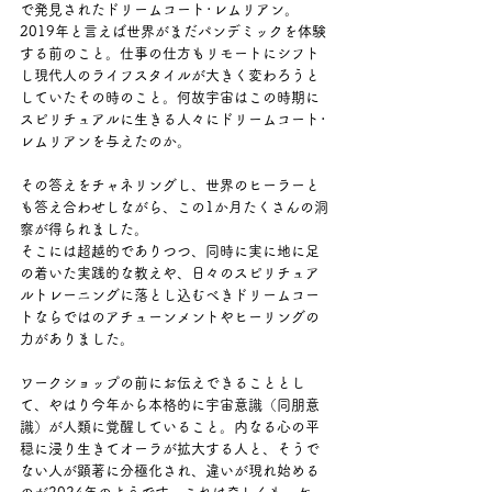
で発見されたドリームコート･レムリアン。
2019年と言えば世界がまだパンデミックを体験
する前のこと。仕事の仕方もリモートにシフト
し現代人のライフスタイルが大きく変わろうと
していたその時のこと。何故宇宙はこの時期に
スピリチュアルに生きる人々にドリームコート･
レムリアンを与えたのか。
その答えをチャネリングし、世界のヒーラーと
も答え合わせしながら、この1か月たくさんの洞
察が得られました。
そこには超越的でありつつ、同時に実に地に足
の着いた実践的な教えや、日々のスピリチュア
ルトレーニングに落とし込むべきドリームコー
トならではのアチューンメントやヒーリングの
力がありました。
ワークショップの前にお伝えできることとし
て、やはり今年から本格的に宇宙意識（同朋意
識）が人類に覚醒していること。内なる心の平
穏に浸り生きてオーラが拡大する人と、そうで
ない人が顕著に分極化され、違いが現れ始める