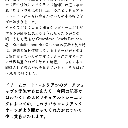
ナ（霊性修行）とバクティ（信仰）の道に導か
れ「見よう見真似の自己流」のスピリチュアル
トレーニングから指導者がついての本格的な学
びが始まりました。
チャクラがより大きく開きクンダリーニが上昇
するのが鮮明に見えるようになったのがこの
頃。そして書店で Genevieve  Lewis Paulson
著　Kundalini and the Chakrasの表紙を見た時
は、瞑想で毎日体験しているイメージがそのま
ま絵になっていたのでやはりチャクラやオーラ
は世界共通なのだと改めて確信。こちらの本も
即購入して読んだのを覚えています。それは97
～98年の頃でした。 
ドリームコート･レムリアンのワークショ
ップを実施するにあたり、今回の記事で
はわたくしのスピリチュアルトレーニン
グにおいての、これまでのレムリアンク
オーツがどう関わってくれたかについて
少し共有いたします。