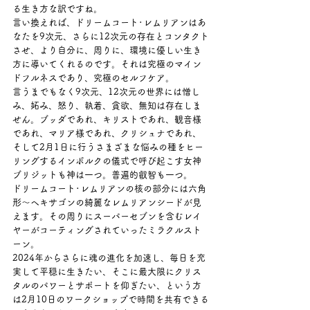
る生き方な訳ですね。
言い換えれば、ドリームコート･レムリアンはあ
なたを9次元、さらに12次元の存在とコンタクト
させ、より自分に、周りに、環境に優しい生き
方に導いてくれるのです。それは究極のマイン
ドフルネスであり、究極のセルフケア。
言うまでもなく9次元、12次元の世界には憎し
み、妬み、怒り、執着、貪欲、無知は存在しま
せん。ブッダであれ、キリストであれ、観音様
であれ、マリア様であれ、クリシュナであれ、
そして2月1日に行うさまざまな悩みの種をヒー
リングするインボルクの儀式で呼び起こす女神
ブリジットも神は一つ。普遍的叡智も一つ。
ドリームコート･レムリアンの核の部分には六角
形～ヘキサゴンの綺麗なレムリアンシードが見
えます。その周りにスーパーセブンを含むレイ
ヤーがコーティングされていったミラクルスト
ーン。
2024年からさらに魂の進化を加速し、毎日を充
実して平穏に生きたい、そこに最大限にクリス
タルのパワーとサポートを仰ぎたい、という方
は2月10日のワークショップで時間を共有できる