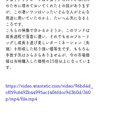
のために埋めておいてくれたとの説があります
が、この凄いワンはいったいどんな人がどんな
用途に用いていたのかと、たいへん気になると
ころです。
こちらの映像で分かるかどうか、このワンドは
成長過程で落雷に遭い、それでもセルフヒーリ
ングし成長を遂げ美しいターミネーション（先
端）を形成した粘り強い優等生です。もちろん
手放す気はさらさらありませんが、今の市場価
値は当時購入した価格の15倍以上になっていま
す。
https://video.wixstatic.com/video/96bd4d_
cff59c6492b44995ac1406fdcc9d3b0d/360
p/mp4/file.mp4