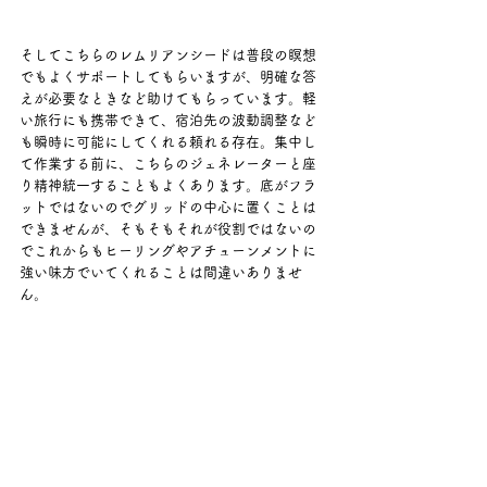
そしてこちらのレムリアンシードは普段の瞑想
でもよくサポートしてもらいますが、明確な答
えが必要なときなど助けてもらっています。軽
い旅行にも携帯できて、宿泊先の波動調整など
も瞬時に可能にしてくれる頼れる存在。集中し
て作業する前に、こちらのジェネレーターと座
り精神統一することもよくあります。底がフラ
ットではないのでグリッドの中心に置くことは
できませんが、そもそもそれが役割ではないの
でこれからもヒーリングやアチューンメントに
強い味方でいてくれることは間違いありませ
ん。