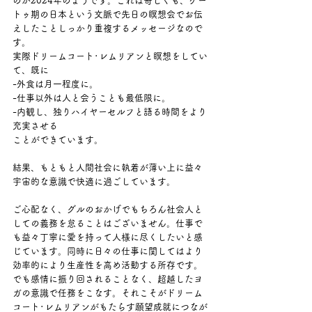
のが2024年のようです。これは奇しくも、ケー
トゥ期の日本という文脈で先日の瞑想会でお伝
えしたことしっかり重複するメッセージなので
す。
実際ドリームコート･レムリアンと瞑想をしてい
て、既に
-外食は月一程度に。
-仕事以外は人と会うことも最低限に。
-内観し、独りハイヤーセルフと語る時間をより
充実させる
ことができています。
結果、もともと人間社会に執着が薄い上に益々
宇宙的な意識で快適に過ごしています。
ご心配なく、グルのおかげでもちろん社会人と
しての義務を怠ることはございません。仕事で
も益々丁寧に愛を持って人様に尽くしたいと感
じています。同時に日々の仕事に関してはより
効率的により生産性を高め活動する所存です。
でも感情に振り回されることなく、超越したヨ
ガの意識で任務をこなす。それこそがドリーム
コート･レムリアンがもたらす願望成就につなが