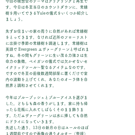
今回の瞑想会のテーマはクリアリングと再生で
す。今日は冬至当日のカウントダウンに、常緑
樹を用いてできるYuleの儀式をいくつか紹介し
ましょう。
先ずお住まいの家の周りに自然があれば常緑樹
をとってきます。なければ近所のフローリスト
に出掛け季節の常緑樹を調達します。常緑樹は
英語で Evergreen エヴァーグリーンと呼ばれま
すね。冬の間もグリーンに生い茂る力強さは生
命力の象徴。ペイガンの儀式では欠かせないセ
イクリッドツール～聖なるアイテムなのです。
ですので冬至の前後数週間部屋に置くだけで室
内の波動を上げてくれ、あなたのオーラ体を自
然界と調和させてくれます。
今年は
ブルーブッシュとブルーアイスを選びま
した。どちらも森の香りがします。家に持ち帰
ったら花瓶に入れてしばらくそのまま飾りま
す。ただエヴァーグリーンは水に挿しても自然
にドライになっていきます。
先述した通り、13日の新月の日はユールのほぼ
１週間前ですので画像の通りオルター（祭壇）