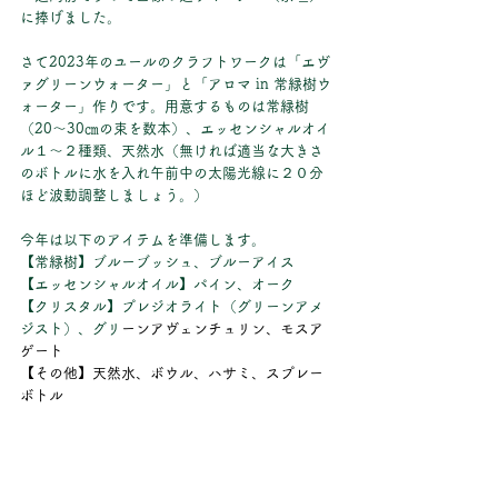
に捧げました。
さて2023年のユールのクラフトワークは「エヴ
ァグリーンウォーター」と「アロマ in 常緑樹ウ
ォーター」作りです。用意するものは常緑樹
（20～30㎝の束を数本）、エッセンシャルオイ
ル１～２種類、天然水（無ければ適当な大きさ
のボトルに水を入れ午前中の太陽光線に２０分
ほど波動調整しましょう。）
今年は以下のアイテムを準備します。
【常緑樹】
ブルーブッシュ、ブルーアイス
【エッセンシャルオイル】
パイン、オーク
【クリスタル】プレジオライト（グリーンアメ
ジスト）、グリ
ーンアヴェンチュリン、モスア
ゲート
【その他】天然水、ボウル、ハサミ、スプレー
ボトル