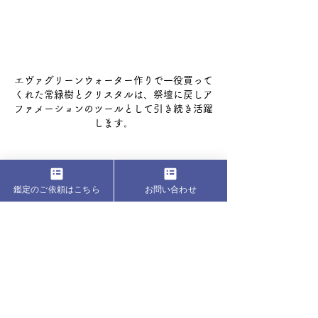
エヴァグリーンウォーター作りで一役買って
くれた常緑樹とクリスタルは、祭壇に戻しア
ファメーションのツールとして引き続き活躍
します。
アロマスプレーは、冬至に向けて日々瞑想をす
鑑定のご依頼はこちら
お問い合わせ
るとき、出掛けるとき、また就寝時にベッドの
頭の付近にシュっと吹き付け、場と身体のエナ
ジーフィールドを冬至の波長に合わせて過ごし
ましょう。
わたしはアロマキャンドル、フランキンセン
ス、ローズ、オレンジ、シナモンなどの樹脂
香、スマッジングハーブなどとアロマスプレー
を併用してリラックス効果を最大限にたのしみ