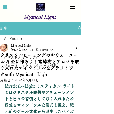
Mystical Light
記事
All Posts
Mystical Light
All Posts
2023年12月17日
読了時間: 5分
クリスタルヒーリングのやり方 ユー
クリスタルヒーリング
ル 冬至に作ろう！常緑樹とアロマを取
ジョーティッシュ・チャート分析
り入れたマインドフルなクラフトワー
クwith Mystical--Light
更新日：
2024年5月11日
Mystical--Light ミスティカル･ライト
ではクリスタル瞑想やアチューンメン
トを日々の習慣として取り入れるため
瞑想をマインドフルな儀式と捉え、紀
元前のゲール文化から派生したペイガ