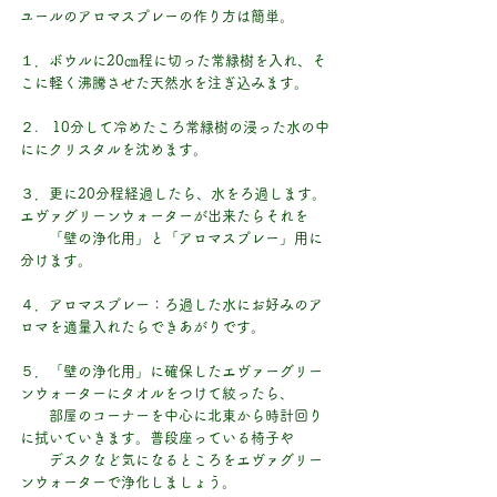
ユールのアロマスプレーの作り方は簡単。
１．ボウルに20㎝程に切った常緑樹を入れ、そ
こに軽く沸騰させた天然水を注ぎ込みます。
２.　10分して冷めたころ常緑樹の浸った水の中
ににクリスタルを沈めます。
３．更に20分程経過したら、水をろ過します。
エヴァグリーンウォーターが出来たらそれを
　　「壁の浄化用」と「アロマスプレー」用に
分けます。
４．アロマスプレー：ろ過した水にお好みのア
ロマを適量入れたらできあがりです。
５．「壁の浄化用」に確保したエヴァーグリー
ンウォーターにタオルをつけて絞ったら、
　　部屋のコーナーを中心に北東から時計回り
に拭いていきます。普段座っている椅子や
　　デスクなど気になるところをエヴァグリー
ンウォーターで浄化しましょう。