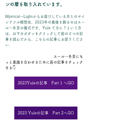
ンの暦を取り入れています。
Mystical--Lightからお届けしている月１のマイ
ンドフル瞑想会。2023年の最後を飾るのはユー
ル～冬至の儀式です。Yule てなに？という方
は、以下のボタンをクリックして前の２つの記
事を読んでから、こちらの記事にお戻りくださ
い
。
　　　　　　　　　　　　　ユール～冬至にも
っと意識を合わせるために前の記事をチェック
する👇
2023Yuleの記事 Part 1 へGO
2023 Yuleの記事 Part 2へGO