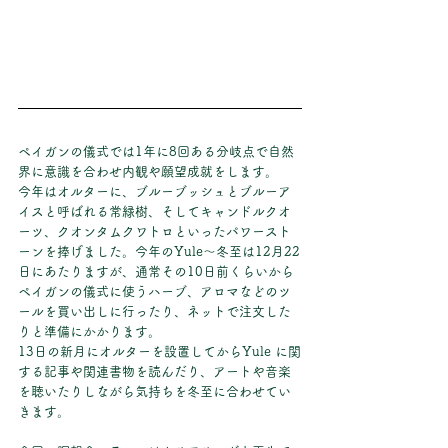
ペイガンの儀式では1年に8回ある分岐点で自然
界に意識を合わせ内観や願望成就をします。
今年はオルターに、
ブルーブッシュとブルーア
イスと呼ばれる常緑樹、そしてキャンドルクオ
ーツ、クオンタムクワトロといったパワースト
ーンを捧げました。今年のYule～冬至は12月22
日にあたりますが、通常その10日前くらいから
ペイガンの儀式に使うハーブ、アロマなどのツ
ールを買い出しに行ったり、ネットで注文した
りと準備にかかります。
13日の新月にオルターを設置してからYule に関
する記事や関連書物を読んだり、アートや音楽
を聴いたりしながら気持ちを冬至に合わせてい
きます。