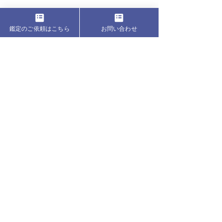
鑑定のご依頼はこちら
お問い合わせ
お問い合わせ
ジョーティッシュ無料コ
2026年夏日本
Name
お名前
​
*
ンテンツ 金運を向上す
震が続く理由～
るアシャーダナヴァラト
ィッシュから読
Email
メールアドレス
*
リ
ピリチュアルな