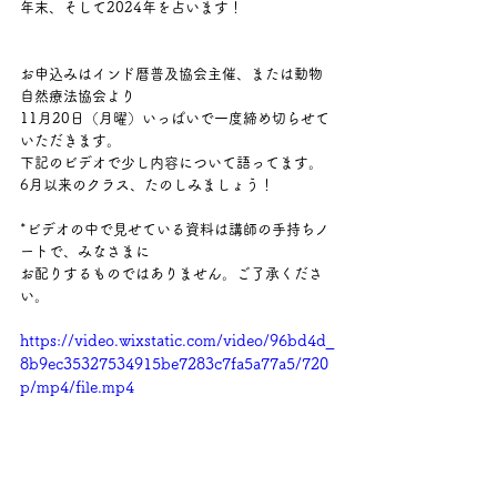
年末、そして2024年を占います！
お申込みはインド暦普及協会主催、または動物
自然療法協会より
11月20日（月曜）いっぱいで一度締め切らせて
いただきます。
下記のビデオで少し内容について語ってます。
6月以来のクラス、たのしみましょう！
*ビデオの中で見せている資料は講師の手持ちノ
ートで、みなさまに
お配りするものではありません。ご了承くださ
い。
https://video.wixstatic.com/video/96bd4d_
8b9ec35327534915be7283c7fa5a77a5/720
p/mp4/file.mp4