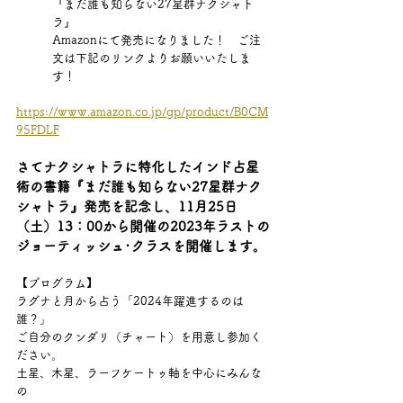
『まだ誰も知らない27星群ナクシャト
ラ』
Amazonにて発売になりました！　ご注
文は下記のリンクよりお願いいたしま
す！
https://www.amazon.co.jp/gp/product/B0CM
95FDLF
さてナクシャトラに特化したインド占星
術の書籍『まだ誰も知らない27星群ナク
シャトラ』発売を記念し、11月25日
（土）13：00から開催の2023年ラストの
ジョーティッシュ･クラスを開催します。
【プログラム】
ラグナと月から占う「2024年躍進するのは
誰？」
ご自分のクンダリ（チャート）を用意し参加く
ださい。
土星、木星、ラーフケートゥ軸を中心にみんな
の