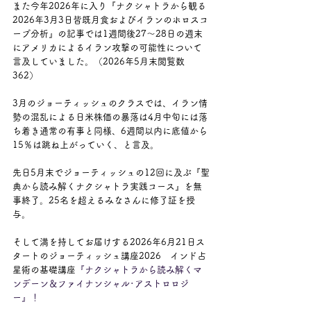
また今年2026年に入り『ナクシャトラから観る
2026年3月3日皆既月食およびイランのホロスコ
ープ分析』の記事では1週間後27～28日の週末
にアメリカによるイラン攻撃の可能性について
言及していました。（2026年5月末閲覧数
362）
3月のジョーティッシュのクラスでは、イラン情
勢の混乱による日米株価の暴落は4月中旬には落
ち着き通常の有事と同様、6週間以内に底値から
15％は跳ね上がっていく、と言及。
先日5月末でジョーティッシュの12回に及ぶ『聖
典から読み解くナクシャトラ実践コース』を無
事終了。25名を超えるみなさんに修了証を授
与。
そして満を持してお届けする2026年6月21日ス
タートの
ジョーティッシュ講座2026　インド占
星術の基礎講座
『ナクシャトラから読み解くマ
ンデーン＆ファイナンシャル･アストロロジ
ー』！