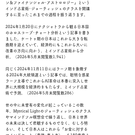
ン＆ファイナンシャル･アストロロジー』という
インド占星術･ジョーティッシュのクラスを開講
するに至ったこれまでの過程を振り返ります。
2024年1月20日にナクシャトラから観る日本国
のホロスコープ･チャート分析という記事を書き
ました。ケートゥ期の日本はこれから大きな転
換期を迎えていて、経済的にもこれから大いに
改善の方向に向かう、とインド占星術から分
析。（2026年5月末閲覧数1,941）
同じく2024年11月11日にはラーフ期を象徴す
る2024年大統領選という記事では、聡明な惑星
ラーフ主導でこれからAI革命は本番に突入し世
界に大規模な経済的をもたらす、とインド占星
術で予測。（2026年5月末閲覧数286）
世の中に未曾有の変化が起こっているこの数
年、Mystical Lightのジョーティッシュのクラス
やマインドフル瞑想会で繰り返し、日本と世界
の未来は決して悲観するものでなく、むしろ明
るい、そして日本人はこれから『お金に対する