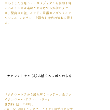
中心とした国際ニュースメディアから情報を得
るバイリンガル講師がお届けする究極のクラ
ス。聖典の知識、インド占星術およびファイナ
ンシャル･リタラシーを融合し時代の流れを捉え
る。
ナクシャトラから読み解くニッポンの未来
『ナクシャトラから読み解くマンデーン＆ファ
イナンシャル･アストロロジー』
受講料1回　3500円
6回、全12回とまとめて、または1回ずつのお支