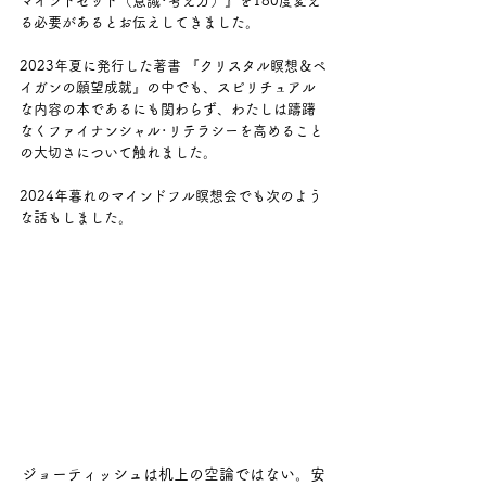
マインドセット（意識･考え方）』を180度変え
る必要があるとお伝えしてきました。
2023年夏に発行した著書 『クリスタル瞑想＆ペ
イガンの願望成就』の中でも、スピリチュアル
な内容の本であるにも関わらず、わたしは躊躇
なくファイナンシャル･リテラシーを高めること
の大切さについて触れました。
2024年暮れのマインドフル瞑想会でも次のよう
な話もしました。
ジョーティッシュは机上の空論ではない。安