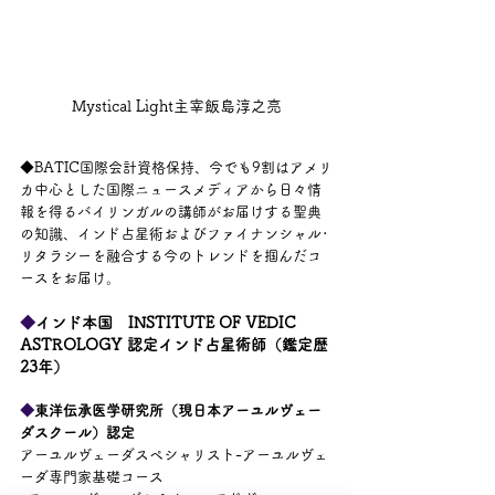
Mystical Light主宰飯島淳之亮
◆BATIC国際会計資格保持、今でも9割はアメリ
カ中心とした国際ニュースメディアから日々情
報を得るバイリンガルの講師がお届けする聖典
の知識、インド占星術およびファイナンシャル･
リタラシーを融合する今のトレンドを掴んだコ
ースをお届け。
◆
インド本国　INSTITUTE OF VEDIC 
ASTROLOGY 認定インド占星術師（鑑定歴
23年）　
◆
東洋伝承医学研究所（現日本アーユルヴェー
ダスクール）認定　
アーユルヴェーダスペシャリスト-アーユルヴェ
ーダ専門家基礎コース