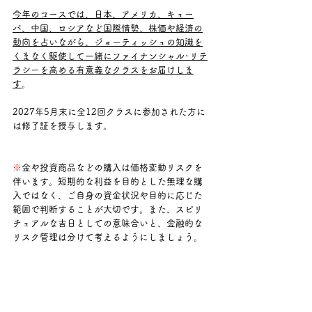
今年のコースでは、日本、アメリカ、キュー
バ、中国、ロシアなど国際情勢、株価や経済の
動向を占いながら、ジョーティッシュの知識を
くまなく駆使して一緒にファイナンシャル･リテ
ラシーを高める有意義なクラスをお届けしま
す
。
2027年5月末に全12回クラスに参加された方に
は修了証を授与します。
※
金や投資商品などの購入は価格変動リスクを
伴います。短期的な利益を目的とした無理な購
入ではなく、ご自身の資金状況や目的に応じた
範囲で判断することが大切です。また、スピリ
チュアルな吉日としての意味合いと、金融的な
リスク管理は分けて考えるようにしましょう。