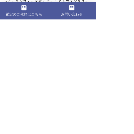
​-アーユルヴェーダセミナー・アドヴァンスコー
ス終了
鑑定のご依頼はこちら
お問い合わせ
◆
インド本国主催Institute of Vedic Astrology 
認定
クリスタル･ジェムストーン　エナジーヒーラー
◆
1996年にヒンドゥー教徒に改宗、菜食となり
ヴェーダ哲学を学ぶ。
ナクシャトラをメインにしたインド占星術の鑑
定、授業、クリスタルヒーリングコースを実
施、マンスリーオンライン瞑想プログラムも開
催中。
◆プロの翻訳･通訳者として一流企業と活動
海外育ちの英語日本語完全バイリンガル。
プロの翻訳･通訳者としてのキャリアで業界トッ
プレベルの収益達成。国際会計の資格も活か
し、有名グローバル大企業数百社との業務経験
を持つ。
現在は大手グローバル企業マーケティングチー
ムとのプロジェクトに関わり14年目を迎え、
Mystical Lightとの活動と両立している。