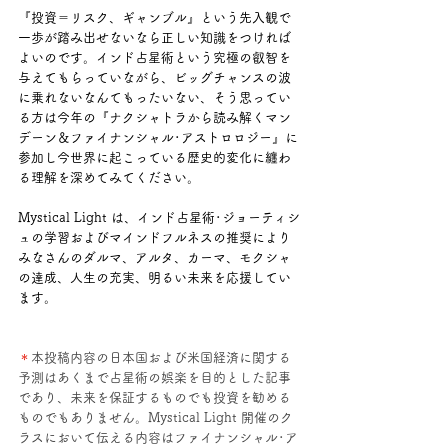
『投資＝リスク、ギャンブル』という先入観で
一歩が踏み出せないなら正しい知識をつければ
よいのです。インド占星術という究極の叡智を
与えてもらっていながら、ビッグチャンスの波
に乗れないなんてもったいない、そう思ってい
る方は今年の『ナクシャトラから読み解くマン
デーン＆ファイナンシャル･アストロロジー』に
参加し今世界に起こっている歴史的変化に纏わ
る理解を深めてみてください。
Mystical Light は、インド占星術･ジョーティシ
ュの学習およびマインドフルネスの推奨により
みなさんのダルマ、アルタ、カーマ、モクシャ
の達成、人生の充実、明るい未来を応援してい
ます。
＊
本投稿内容の日本国および米国経済に関する
予測はあくまで占星術の娯楽を目的とした記事
であり、未来を保証するものでも投資を勧める
ものでもありません。Mystical Light 開催のク
ラスにおいて伝える内容はファイナンシャル･ア