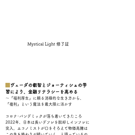
Mystical Light 修了証
ヴェーダの叡智とジョーティシュの学
習により、金融リテラシーを高める
～『福利厚生』に頼る消極的な生き方から、
『複利』という魔法を最大限に活かす
コロナ･パンデミックが落ち着いてきたころ
2022年、日本は長いデフレを脱却しインフレに
突入。エコノミストが口をそろえて物価高騰は
この先も終わりが続いていく、と語っているの