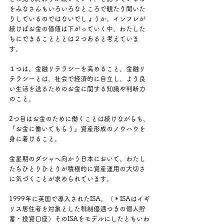
をみなさんもいろいろなところで観たり聞いた
りしているのではないでしょうか。インフレが
続けばお金の価値は下がっていく中、わたした
ちにできることととは２つあると考えていま
す。
１つは、金融リテラシーを高めること。金融リ
テラシーとは、社会で経済的に自立し、より良
い生活を送るためのお金に関する知識や判断力
のこと。
2つ目はお金のために働くことは続けながらも、
『お金に働いてもらう』資産形成のノウハウを
身に着けること。
金星期のダシャへ向かう日本において、わたし
たちひとりひとりが積極的に資産運用の大切さ
に気づくことが求められています。
1999年に英国で導入されたISA。（＊ISAはイギ
リス居住者を対象とした税制優遇つきの個人貯
蓄・投資口座）そのISAをモデルにしたともいわ