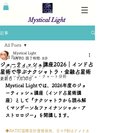
Mystical Light
記事
All Posts
Mystical Light
All Posts
6月1日
読了時間: 8分
ジョーティッシュ講座2026｜インド占
クリスタルヒーリング
星術で学ぶナクシャトラ・金融占星術
ジョーティッシュ・チャート分析
更新日：
7月30日
Mystical Lightでは、2026年度のジョ
ーティッシュ講座（インド占星術講
座）として『ナクシャトラから読み解
くマンデーン＆ファイナンシャル・ア
ストロロジー』を開講します。
◆BATIC国際会計資格保持、日々9割はアメリカ