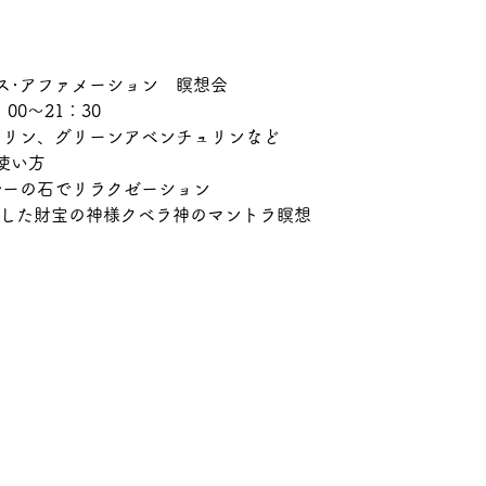
ス･アファメーション　瞑想会
00～21：30
トリン、グリーンアベンチュリンなど
使い方
ルーの石でリラクゼーション
伝授した財宝の神様クベラ神のマントラ瞑想