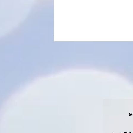
ジョーティッシュ無料コンテ
ンツ～2026年チャトルマー
お
ス【神聖な4カ月】ウパアー
サナ