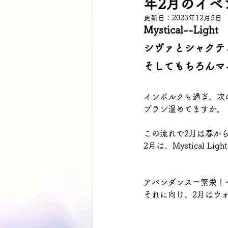
年2月のイベ
更新日：
2023年12月5日
Mystical--
シヴァとシャクテ
そしてもちろんマ
インボルクも過ぎ、次
プラン温めてますか。
この流れで2月は春か
2月は、Mystical L
アバンダンス＝繁栄！
それに向け、2月はウ