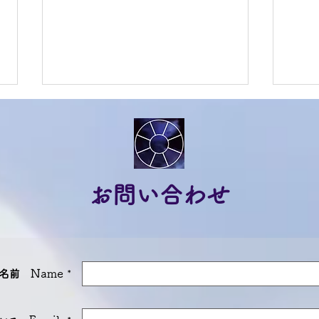
お問い合わせ
ジョーティッシュ無料コンテ
20
ンツ 金運を向上するアシャ
が続
Name
名前
​
*
ーダナヴァラトリ
ュか
ルな