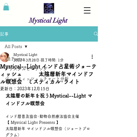
Mystical Light
記事
All Posts
Mystical Light
All Posts
2022年3月28日
読了時間: 1分
Mystical--Light インド占星術ジョーテ
クリスタルヒーリング
ィッシュ 太陰暦新年マインドフ
ジョーティッシュ・チャート分析
ル瞑想会 ミスティカル･ライト
更新日：
2023年12月15日
太陰暦の新年を祝うMystical--Light マ
インドフル瞑想会
インド暦普及協会･動物自然療法協会主催
【 Mystical Light Presents 】
太陰暦新年 マインドフル瞑想会（ショートプロ
グラム）