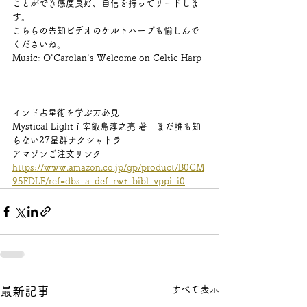
ことができ感度良好、自信を持ってリードしま
す。
こちらの告知ビデオのケルトハープも愉しんで
くださいね。
Music: O'Carolan's Welcome on Celtic Harp
インド占星術を学ぶ方必見
Mystical Light主宰飯島淳之亮 著　まだ誰も知
らない27星群ナクシャトラ
アマゾンご注文リンク
https://www.amazon.co.jp/gp/product/B0CM
95FDLF/ref=dbs_a_def_rwt_bibl_vppi_i0
すべて表示
最新記事