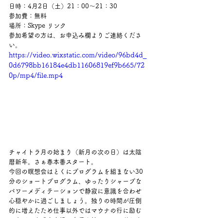
日時：4月2日（土）21：00～21：30
参加費：無料
場所：Skype リンク
参加希望の方は、お申込み欄よりご連絡くださ
い。
https://video.wixstatic.com/video/96bd4d_
0d6798bb16184e4db11606819ef9b665/72
0p/mp4/file.mp4
チャイトラ月の始まり（新月の次の日）は太陰
暦新年。さぁ春本番スタート。
今回の瞑想会はとくにプログラムを組まない30
分のショートプログラム、ゆったりシャープな
パワーメディテーションで静寂に意識を合わせ
心穏やかに過ごしましょう。独りの時間が圧倒
的に増えたため仕事以外ではマウナの行に励む