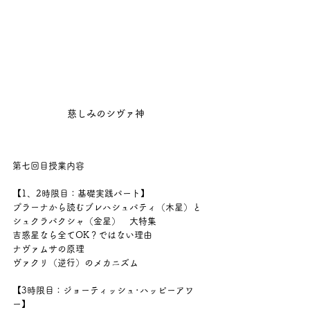
慈しみのシヴァ神　
第七回目授業内容
【1、2時限目：基礎実践パート】
プラーナから読むブレハシュパティ（木星）と
シュクラパクシャ（金星）　大特集
吉惑星なら全てOK？ではない理由
ナヴァムサの原理
ヴァクリ（逆行）のメカニズム
【3時限目：ジョーティッシュ･ハッピーアワ
ー】