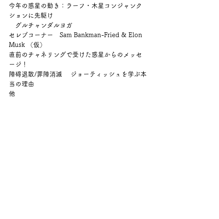
今年の惑星の動き：ラーフ・木星コンジャンク
ションに先駆け
　グルチャンダルヨガ
セレブコーナー　Sam Bankman-Fried & Elon 
Musk （仮）
直前のチャネリングで受けた惑星からのメッセ
ージ！
障碍退散/罪障消滅 　ジョーティッシュを学ぶ本
当の理由
他