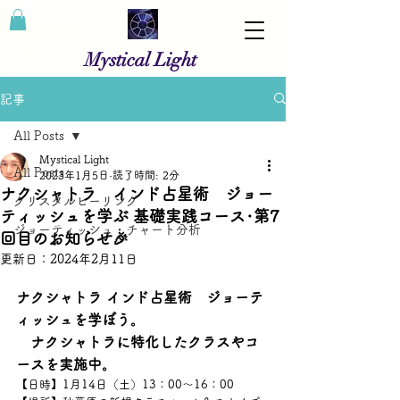
Mystical Light
記事
All Posts
Mystical Light
All Posts
2023年1月5日
読了時間: 2分
ナクシャトラ インド占星術 ジョー
クリスタルヒーリング
ティッシュを学ぶ 基礎実践コース･第7
ジョーティッシュ・チャート分析
回目のお知らせ🎉
更新日：
2024年2月11日
ナクシャトラ インド占星術　ジョーテ
ィッシュを学ぼう。
　ナクシャトラに特化したクラスやコ
ースを実施中。
【日時】1月14日（土）13：00～16：00