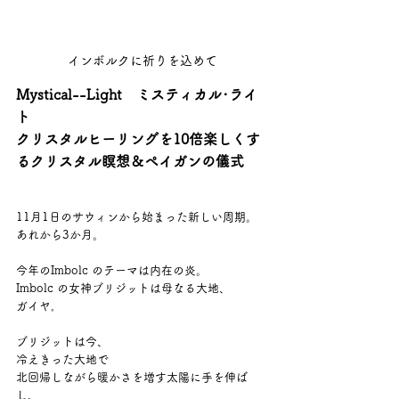
インボルクに祈りを込めて
Mystical--Light　ミスティカル･ライ
ト
クリスタルヒーリングを10倍楽しくす
るクリスタル瞑想＆ペイガンの儀式
11月1日のサウィンから始まった新しい周期。
あれから3か月。
今年のImbolc のテーマは内在の炎。
Imbolc の女神ブリジットは母なる大地、
ガイヤ｡
ブリジットは今、
冷えきった大地で
北回帰しながら暖かさを増す太陽に手を伸ば
し、