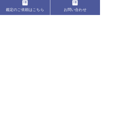
鑑定のご依頼はこちら
お問い合わせ
セージのバンドル、パロサント、樹脂香、その
他素敵なヒーリングアイテムがいっぱい
ベルカナのサイトよりお求めください。　下記
のリンクからショップへGO！
浄化アイテム販売 | 自然療法ショップ　ベルカ
ナ (berkanah.com)