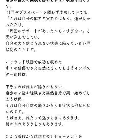
す。
 仕事やプライベートを問わず成功していても、
「これは自分の能力や実力ではなく、運が良か
っただけ」
「周囲のサポートがあったからにすぎない」と
思い込んでしまい、
自分の力を信じられない状態に陥っている心理
傾向のことです。
ハリウッド映画で成功を収めた
多くの俳優でさえ突然はまってしまうインポス
ター症候群。
下手すれば誰もが陥りかねない、
自分の才能や経験さえ突然自分で疑い始めてし
まう状態。
それは自分自信の弱さからくる症状に他ならな
いのです。
とは言え、誰だって迷うときはあります。
軸がぶれそうなときもあります。
だから普段から瞑想でのアチューメントを