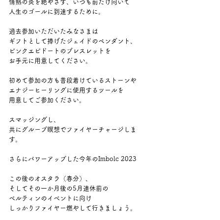
情熱の炎を絶やさず、いつも前だけ向いて
人生のゴールに到達するために。
過去参加いただいたみなさまは
ギフトとして捧げたジェイドのペンダント、
ピンクエピドートのブレスレットを
お手元に用意してください。
初めて参加の方も普段着けているストーンや
エナジーヒーリングに使用するツールを
用意してご参加ください。
スマッジングし、
共にグループ瞑想でファイヤーチャージしま
す。
さらにパワーアップした今年のImbolc 2023 
この後のオスタラ（春分）、
そしてその一か月後の5月連休前の
ベルティンのイベントに向け
しっかりファイヤー燃やして行きましょう。