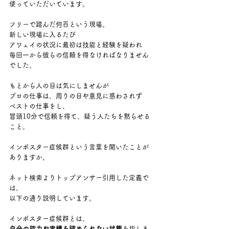
使っていただいています。
フリーで踏んだ何百という現場。
新しい現場に入るたび
アワェイの状況に最初は技能と経験を疑われ
毎回一から彼らの信頼を得なければなりません
でした。
もとから人の目は気にしませんが
プロの仕事は、周りの目や意見に惑わされず
ベストの仕事をし、
冒頭10分で信頼を得て、疑う人たちを黙らせる
こと。
インポスター症候群という言葉を聞いたことが
ありますか。
ネット検索よりトップアンサー引用した定義で
は、
以下の通り説明しています。
インポスター症候群とは、
自分の能力や実績を認められない状態
を指しま