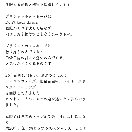
冬眠する動物と植物を保護しています。
ブリジットのメッセージは、
Don't back down. 
困難があれど決して屈せず
内なる炎を絶やすことなく進みなさい。
ブリジットのメッセージは
敵は周りの人ではなく
自分自信の弱さと迷いのみである、
と気づかせてくれるのです。
26年前神に出会い、ヨガの道に入り、
アーユルヴェーダ、恒星占星術、レイキ、クリ
スタルヒーリング
を実践してきました。
ヒンドゥーとペイガンの道を迷いなく歩んでき
ました。
本職では世界的トップ企業数百社にお世話にな
り
約20年、第一線で英語のスペシャリストとして