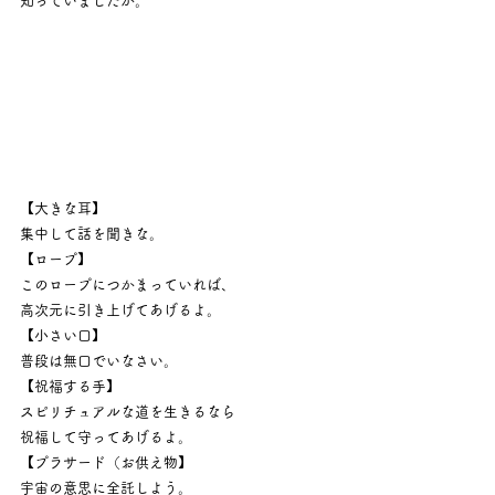
知っていましたか。
【大きな耳】
集中して話を聞きな。
【ロープ】
このロープにつかまっていれば、
高次元に引き上げてあげるよ。
【小さい口】
普段は無口でいなさい。
【祝福する手】
スピリチュアルな道を生きるなら
祝福して守ってあげるよ。
【プラサード（お供え物】
宇宙の意思に全託しよう。