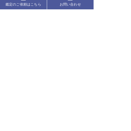
鑑定のご依頼はこちら
お問い合わせ
お問い合わせ
ジョーティッシュ無料コ
2026年夏日本