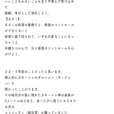
いいこともわるいことも全て平常心で受け止め
て
経験、学びとして消化しよう。
【ネズミ】
ネズミは欲望の象徴だよ。感覚のコントロール
ができてないと
欲望に振り回されて、いずれ大変なことになっ
ちゃうよ。
手綱をつかんで、日々感覚のコントロールを心
がけよう。
２２－３年前のことだったと思います。
個人的にガネーシャのダルシャン（ヴィジョ
ン）を
授かったことがります。
その時自分の前に現れたガネーシャ神は身長が
3メートルほどあり、歩くたびに周りにキラキラ
の光の
コンフェティ（紙吹雪）が舞っていました。