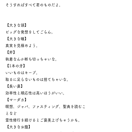
そうすればすべて君のものだよ。
【大きな頭】
ビッグな発想をしてごらん。
【大きな瞳】
真実を見極めよう。
【斧】
執着なんか断ち切っちゃいな。
【1本の牙】
いいものはキープ。
取るに足らないものは捨てちゃいな。
【長い鼻】
効率性と順応性は高いほうがいい。
【マーダカ】
瞑想、ジャパ、ファスティング、聖典を読むこ
となど
霊性修行を続けるとご褒美上げちゃうかも。
【大きなお腹】