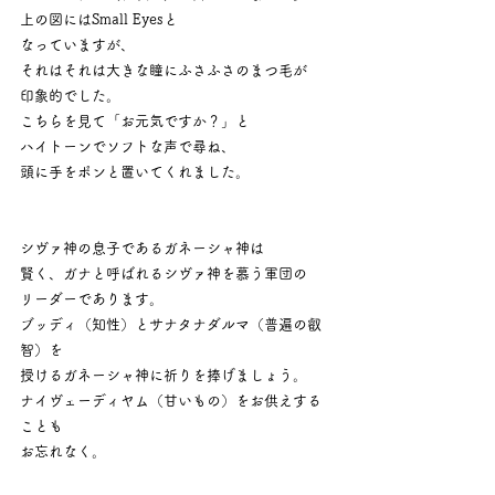
上の図にはSmall Eyesと
なっていますが、
それはそれは大きな瞳にふさふさのまつ毛が
印象的でした。
こちらを見て「お元気ですか？」と
ハイトーンでソフトな声で尋ね、
頭に手をポンと置いてくれました。
シヴァ神の息子であるガネーシャ神は
賢く、ガナと呼ばれるシヴァ神を慕う軍団の
リーダーであります。
ブッディ（知性）とサナタナダルマ（普遍の叡
智）を
授けるガネーシャ神に祈りを捧げましょう。
ナイヴェーディヤム（甘いもの）をお供えする
ことも
お忘れなく。